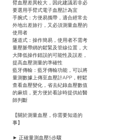
臂血壓差異較大，因此建議若非必
要選用手臂式電子血壓計為宜
手腕式：方便易攜帶，適合經常去
外地出差旅行，又必須測量血壓的
使用者
隧道式：操作簡易，使用者不需考
量壓脈帶綁的鬆緊及管線位置，大
大降低操作錯誤的可能性及誤差，
提高血壓測量的準確性
藍牙傳輸：藍牙傳輸功能，可以將
量測數據上傳至血壓計APP，輕鬆
查看血壓變化，省去紀錄血壓數值
的麻煩，更方便於看診時提供給醫
師判斷
【關於測量血壓，你需要知道的
事】
► 正確量測血壓5步驟