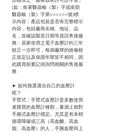
部核准之「醫療器材許可證字號」
(如：衛署醫器輸（製）字或衛部
醫器輸（製）字第○○○○○○號)標
示內容：產品包裝是否有完整標示
內容，包括廠商名稱、地址、品
名，並確認製造日期等資訊售後服
務：居家使用之電子血壓計約三年
校正一次即可，每個廠牌的維修校
正規定以及保固年限皆不相同，因
此購買前要記得詢問相關的售後服
務
► 如何挑選適合自己的血壓計
呢？
手臂式：手臂式血壓計是多數使用
者購買的血壓計種類，量測上相對
手腕式血壓計穩定。尤其是有末梢
循環障礙或三高（高血醣、高血
脂、高血壓）的人，手腕血壓與上