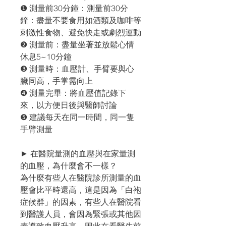
❶ 測量前30分鐘：測量前30分
鐘：盡量不要食用如酒類及咖啡等
刺激性食物、避免快走或劇烈運動
❷ 測量前：盡量坐著並放鬆心情
休息5~10分鐘
❸ 測量時：血壓計、手臂要與心
臟同高，手掌需向上
❹ 測量完畢：將血壓值記錄下
來，以方便日後與醫師討論
❺ 建議每天在同一時間，同一隻
手臂測量
► 在醫院量測的血壓與在家量測
的血壓，為什麼會不一樣？
為什麼有些人在醫院診所測量的血
壓會比平時還高，這是因為「白袍
症候群」的因素，有些人在醫院看
到醫護人員，會因為緊張或其他因