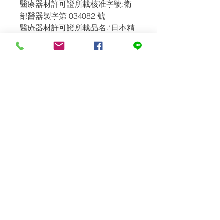
醫療器材許可證所載核准字號:衛
部醫器製字第 034082 號
醫療器材許可證所載品名:“日本精
密”電子血壓計
醫療器材許可證所載藥商名稱: 杏
豐實業股份有限公司
製造廠名稱：NIHON SEIMITSU
SOKKI CO., LTD., KOMOCHI
FACTORY
製造廠地址：2508-13 Nakago,
Shibukawa, Gunma-Pref., Japan
加入詢價單
本商品門市現貨供應中
商品保固
為符合醫療器材規定
此產品無法在網路直接購買
1. 本館商品保固年限為 1年。
若對本產品有想要了解
退換貨說明
2. 本館所提供的商品皆為全新品，公
請利用下列方式向客服諮詢喔!
司貨，提供保固維修服務！保固依照原