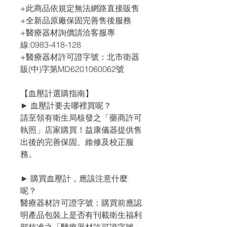
+此商品依規定無法網路直接販售
+全新品原廠保固完善售後服務
+醫療器材詢價請洽客服專
線:0983-418-128
+醫療器材許可證字號：北市衛器
販(中)字第MD6201060062號
【血壓計選購指南】
► 血壓計要去哪裡買呢？
請至領有衛生局核發之「藥商許可
執照」店家購買！益康儀器提供售
出後的完善保固、維修及校正服
務。
► 購買血壓計，應該注意什麼
呢？
醫療器材許可證字號：購買前應認
明產品包裝上是否有刊載衛生福利