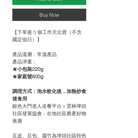
Buy Now
【下單後 5 個工作天出貨（不含
國定假日）】
產品溫層：常溫產品
產品淨重：
★小包裝220g
★家庭號600g
調理方式：泡水軟化後，加熱炒食
後食用
銀色大門老人送餐平台 x 雲林埤頭
社區發展協會：在地社區農產好物
推廣
豆皮、豆包、腐竹為埤頭社區特色