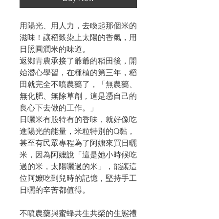
用陽光、用人力，去喚起那個米的
滋味！讓稻穀染上太陽的香氣，用
日照圓潤米的味道。
返鄉青農承接了爺爺的稻田後，開
始潛心學習，在種植的第三年，稻
田就完全不噴農藥了，「無農藥、
無化肥、無除草劑，這是憑自己的
良心下去做的工作。」
日曬米有股特有的香味，就好像吃
進陽光的能量，米粒特別的Q黏，
甚至有民眾專程為了阿嬤來買日曬
米，因為阿嬤說「這是她小時候吃
過的米，太陽曬過的米」，能讓這
位阿嬤吃到兒時的記憶，堅持手工
日曬的辛苦都值得。
不噴農藥與蜜蜂共生共榮的生態禮