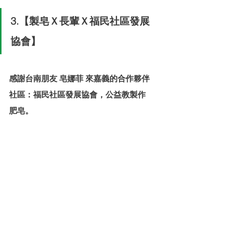
3.【製皂Ｘ長輩Ｘ福民社區發展
協會】
感謝台南朋友 皂娜菲 來嘉義的合作夥伴
社區：福民社區發展協會，公益教製作
肥皂。