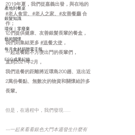
2019年夏，我們從嘉義出發，與在地的 
產地到餐桌
#老人食堂
、
#老人之家
、
#友善餐廳
 合
銀髮知識
作；
環保｜零廢棄
它們提供健康、友善銀髮長輩的餐盒，
藝術關懷
我們則集結更多 
#送餐大使
，
每月食材捐贈電子報
一起送餐給不方便出門的長輩們，
ESG成果紀錄
直到2021年2月，
我們送餐的距離將近環島200趟、送出近
2萬份餐點、無數次的物資和關懷給許多
長輩。
但是，在過程中，我們發現......
---⼀起來看看銀色大門本週發⽣什麼有