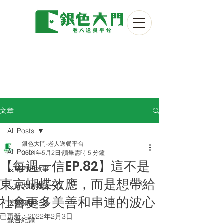
文章
All Posts
銀色大門-老人送餐平台
All Posts
2021年5月2日
讀畢需時 5 分鐘
【每週一信EP.82】這不是
長輩們的故事
東京蝴蝶效應，而是想帶給
長輩大使每週一信
社會更多美善和串連的波心
送餐關懷紀錄
已更新：
2022年2月3日
媒合紀錄