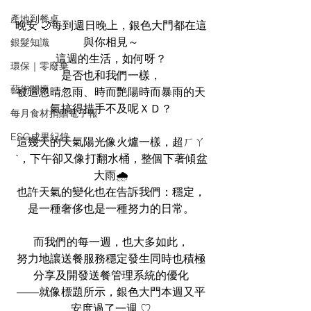
產地到餐桌
晚安 🌙每到週日晚上，銀色大門都在這
與你相見～
銀髮知識
這週的生活，如何呀？
環保｜零廢棄
是否也和我們一樣，
藝術關懷
被這忽晴忽雨、時而艷陽時而暴雨的天
氣搞得措手不及呢ＸＤ？
每月食材捐贈電子報
ESG成果紀錄
這幾天的天氣陽光像火爐一樣，超ㄏㄚ
ˋ，下午卻又像打翻水桶，整個下著傾盆
大雨🌧
也許天氣的變化也在告訴我們：穩定，
是一種奢侈也是一種努力的日常。
而我們的每一週，也大多如此，
努力地讓送餐服務穩定發生同時也積極
分享及開發送餐管理系統的優化
——就像標題所示，銀色大門本週又平
安度過了一週 ♡