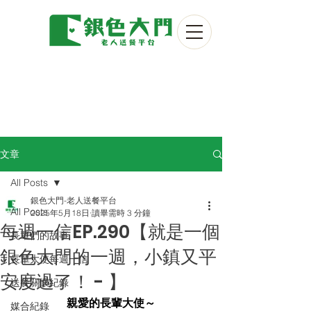
文章
All Posts
銀色大門-老人送餐平台
All Posts
2025年5月18日
讀畢需時 3 分鐘
每週一信EP.290【就是一個
長輩們的故事
銀色大門的一週，小鎮又平
長輩大使每週一信
安度過了！ - 】
送餐關懷紀錄
親愛的長輩大使～
媒合紀錄