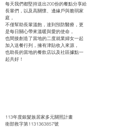
每天我們都堅持送出200份的餐點分享給
長輩們，以及高關懷、邊緣戶與脆弱家
庭，
不僅幫助長輩溫飽，達到預防醫療，更
是每日關心帶來溫暖與愛的使命，
也間接創造了當地的二度就業婦女一起
加入送餐行列，擁有津貼收入來源，
也助長的當地的餐飲店以及社區據點一
起共好！
113年度銀髮族居家多元關照計畫
衛部救字第1131363857號