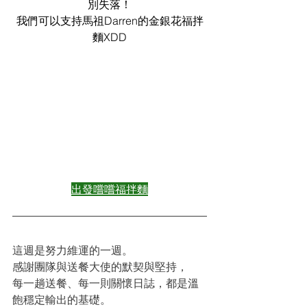
別失落！
我們可以支持馬祖Darren的金銀花福拌
麵XDD
出發嚐嚐福拌麵
這週是努力維運的一週。
感謝團隊與送餐大使的默契與堅持，
每一趟送餐、每一則關懷日誌，都是溫
飽穩定輸出的基礎。