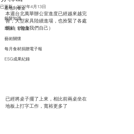
已更新：
2022年4月13日
產地到餐桌
本週台北萬華辦公室進度已經越來越完
銀髮知識
善，大型家具陸續進場，也拴緊了各處
螺絲（包含我們自己）
環保｜零廢棄
藝術關懷
每月食材捐贈電子報
ESG成果紀錄
已經將桌子擺了上來，相比前兩桌坐在
地板上打字工作，寬裕更多了