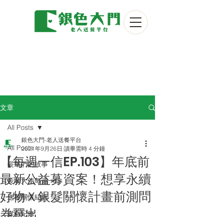
文章
All Posts
銀色大門-老人送餐平台
All Posts
2021年9月26日
讀畢需時 4 分鐘
【每週一信EP.103】年底前
長輩們的故事
最新公益募資案！想享永續
長輩大使每週一信
好物Ｘ銀髮關懷計畫前測問
送餐關懷紀錄
券釋出
媒合紀錄