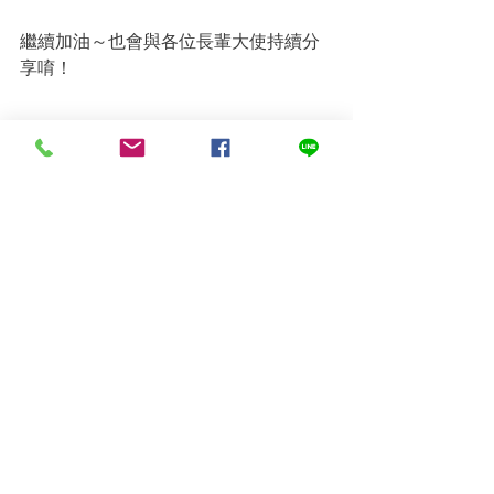
繼續加油～也會與各位長輩大使持續分
享唷！
石虎米，現正於銀色大門官網、蝦皮賣
場熱賣中！
你願意支持這一包友善的石虎米，不只
讓自己與家人享用健康友善米，
也能讓更多石虎、環境與小農、長輩一
起受惠嗎？