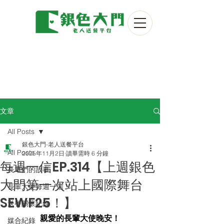
文章
All Posts
銀色大門-老人送餐平台
All Posts
2025年11月2日
讀畢需時 6 分鐘
每週一信EP.314【上週銀色
長輩們的故事
大門第一次站上國際舞台
長輩大使每週一信
SEWF25！】
送餐關懷紀錄
親愛的長輩大使晚安！
媒合紀錄