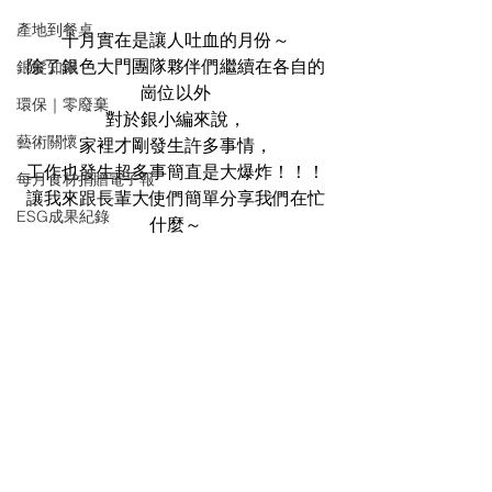
產地到餐桌
十月實在是讓人吐血的月份～
除了銀色大門團隊夥伴們繼續在各自的
銀髮知識
崗位以外
環保｜零廢棄
對於銀小編來說，
藝術關懷
家裡才剛發生許多事情，
工作也發生超多事簡直是大爆炸！！！
每月食材捐贈電子報
讓我來跟長輩大使們簡單分享我們在忙
ESG成果紀錄
什麼～