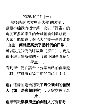
2025/10/27（一）
然後感謝 國立中正大學 的邀請，
讓銀小編我有機會第一次以『評審』的
角度來參加學生的全國創新創業競賽，
大家可能知道，銀色大門幾乎是靠比賽
出生，
簡報提案幾乎是我們的日常
，
可以說是我們的呼吸啊（淚目），更是
銀小編大學所學的～（銀小編是管院ㄉ
學生），
看到學生們在講台上分享自己的創業題
材，彷彿看到幾年前的自己！！！
也在這樣的場合認識了
幾位新創的創辦
人（如：居家整聊室）
，大家交換了名
片，
也跟舊識
樂檸漢堡的創辦人
打聲招呼，