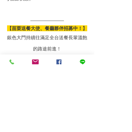
【苗栗送餐大使、餐廳夥伴招募中！】
銀色大門持續往滿足全台送餐長輩溫飽
的路途前進！
五月起，我們與『苗栗縣政府長期照護
管理中心』的合作即將展開！
將合作夥伴中強光電愛心捐贈的苗竹地
區在地米，分配至在地各區的老人食
堂、NPO組織。
在靠山靠海的苗栗地區，
10:30-12:00區間的午餐時段，或是