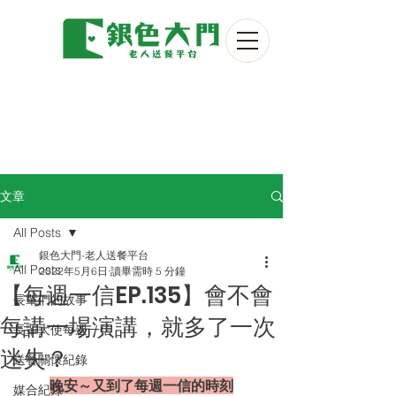
文章
All Posts
銀色大門-老人送餐平台
All Posts
2022年5月6日
讀畢需時 5 分鐘
【每週一信EP.135】會不會
長輩們的故事
每講一場演講，就多了一次
長輩大使每週一信
迷失？
送餐關懷紀錄
晚安～又到了每週一信的時刻
媒合紀錄