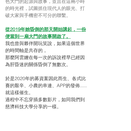
色大門的起源與故事，並且在這兩小時
的時光裡，試圖抓住現代人的眼光、打
破大家與手機密不可分的聯繫。
從2019年她昏倒的那天開始講起，一份
便當到一扇大門的故事開啟了。
我也曾與夥伴開玩笑說，如果這個世界
的時間軸是共存的，
那麼阿雲嬤在每一次的訴說裡早已經因
為肝昏迷的關係昏倒了無數次。
於是2020年的募資案因此而生、各式比
賽的艱辛、小農的串連、APP的發佈......
就這樣催生。
過程中不忘穿插多數影片，如同我們到
慈濟科技大學分享的一樣。