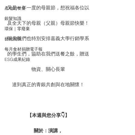
又是一年一度的母親節，想祝福各位以
產地到餐桌
銀髮知識
及全天下的母親（父親）母親節快樂！
環保｜零廢棄
明天我們也特別安排嘉義大學行銷學系
藝術關懷
每月食材捐贈電子報
的學生們，協助在我們送餐之餘，贈送
ESG成果紀錄
物資、關心長輩
達到真正的青銀共創與在地關懷！
【本週與您分享👇】
關於：演講，