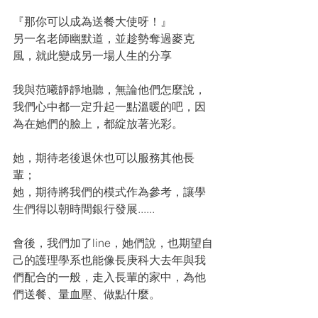
『那你可以成為送餐大使呀！』
另一名老師幽默道，並趁勢奪過麥克
風，就此變成另一場人生的分享
我與范曦靜靜地聽，無論他們怎麼說，
我們心中都一定升起一點溫暖的吧，因
為在她們的臉上，都綻放著光彩。
她，期待老後退休也可以服務其他長
輩；
她，期待將我們的模式作為參考，讓學
生們得以朝時間銀行發展...... 
會後，我們加了line，她們說，也期望自
己的護理學系也能像長庚科大去年與我
們配合的一般，走入長輩的家中，為他
們送餐、量血壓、做點什麼。