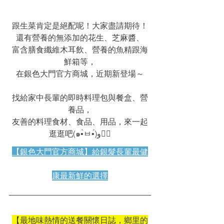
跟生菜肯定是絕配呢！大家盡請期待！
還有營養的無添加的花生、芝麻醬、
富含膳食纖維木耳飲、營養的魚精跟海
鮮箱等，
在銀色大門官方商城，近期新登場～
找給家中長輩的即時料理包與餐盒、營
養品，
友善的料理食材、食品、用品，來一起
逛逛吧(๑•̀ㅂ•́)و👇🏼
【銀色大門官方商城】給銀髮長輩最健
康最新鮮的選擇
【最地味熱情的送餐關懷日誌，鄉里的