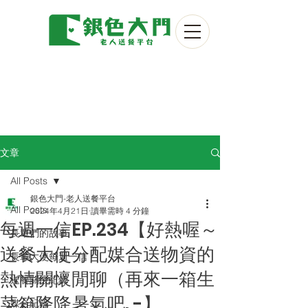
文章
All Posts
銀色大門-老人送餐平台
All Posts
2024年4月21日
讀畢需時 4 分鐘
每週一信EP.234【好熱喔～
長輩們的故事
送餐大使分配媒合送物資的
長輩大使每週一信
熱情關懷閒聊（再來一箱生
送餐關懷紀錄
菜箱降降暑氣吧. -】
媒合紀錄