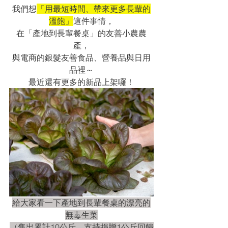
我們想
「用最短時間、帶來更多長輩的
溫飽」
這件事情，
在「產地到長輩餐桌」的友善小農農
產，
與電商的銀髮友善食品、營養品與日用
品裡～
最近還有更多的新品上架囉！
給大家看一下產地到長輩餐桌的漂亮的
無毒生菜
（售出累計10公斤，支持捐贈1公斤回饋