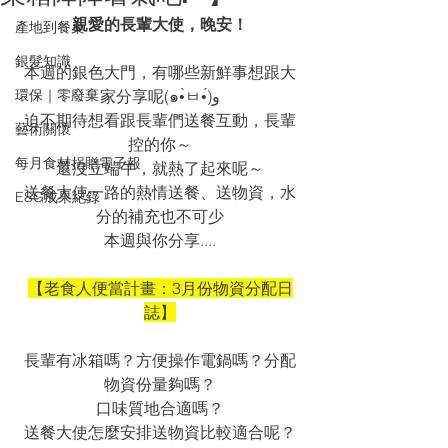
親愛的長輩大使，晚安！
產地到餐桌
銀髮知識
本週的銀色大門，有哪些新鮮事想跟大
環保｜零廢棄
家分享呢(๑•̀ㅂ•́)و
迫不期待想看跟長輩們送餐互動，長輩
藝術關懷
控的你～
每月食材捐贈電子報
還沒立端午，就熱了起來呢～
送餐大使一路的熱情送餐、送物資，水
ESG成果紀錄
分的補充也不可少
本週與你分享....
【老食人便當計畫：3月份物資分配日
誌】
長輩有冰箱嗎？方便操作電鍋嗎？分配
物資份量夠嗎？
口味質地合適嗎？
送餐大使怎麼安排送物資比較適合呢？