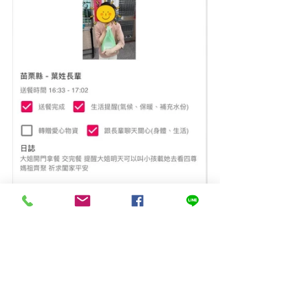
好康就要道相報～
大使送餐的閒聊關懷，
也分享近期鎮上的熱鬧大小事。