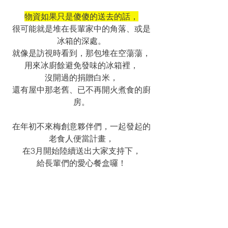
物資如果只是傻傻的送去的話，
很可能就是堆在長輩家中的角落、或是
冰箱的深處。
就像是訪視時看到，那包堆在空蕩蕩，
用來冰廚餘避免發味的冰箱裡，
沒開過的捐贈白米，
還有屋中那老舊、已不再開火煮食的廚
房。
在年初不來梅創意夥伴們，一起發起的
老食人便當計畫，
在3月開始陸續送出大家支持下，
給長輩們的愛心餐盒囉！