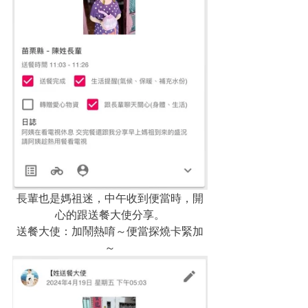
長輩也是媽祖迷，中午收到便當時，開
心的跟送餐大使分享。
送餐大使：加鬧熱唷～便當探燒卡緊加
～