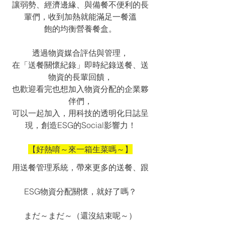
讓弱勢、經濟邊緣、與備餐不便利的長
輩們，收到加熱就能滿足一餐溫
飽的均衡營養餐盒。
透過物資媒合評估與管理，
在「送餐關懷紀錄」即時紀錄送餐、送
物資的長輩回饋，
也歡迎看完也想加入物資分配的企業夥
伴們，
可以一起加入，用科技的透明化日誌呈
現，創造ESG的Social影響力！
【好熱唷～來一箱生菜嗎～】
用送餐管理系統，帶來更多的送餐、跟
ESG物資分配關懷，就好了嗎？
まだ～まだ～（還沒結束呢～）