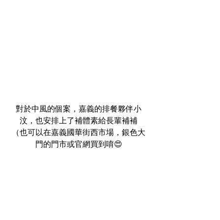
對於中風的個案，嘉義的排餐夥伴小
汶，也安排上了補體素給長輩補補
（也可以在嘉義國華街西市場，銀色大
門的門市或官網買到唷😍