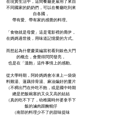
在現實生活中，這間餐廳更雇用了來自
不同國家的奶奶們，可以在餐廳吃到來
自各國，
帶有愛、帶有家的感覺的料理。
「食物就是母愛」這是電影裡的喬伊，
在媽媽過世後，用味道記憶愛的方式。
而想起為什麼慶菜編當初看到銀色大門
的概念，會覺得閃閃發亮，
也是在「溫飽」這件事情上的感動。
從大學時期，阿鈴媽媽會冷凍上一袋袋
料雞湯、蓮藕排骨湯、麻油煸好的薑片
（不稠出門在外吃不飽，或是國中時期
總是把飯碗塞的又尖又高的姑姑
（真的吃不下了，幼稚園時外婆拿手下
飯的滷肉跟醃蜆仔
（南部的料理少不了的甜味提味