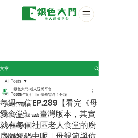
文章
All Posts
銀色大門-老人送餐平台
All Posts
2025年5月11日
讀畢需時 4 分鐘
每週一信EP.289【看完《母
長輩們的故事
愛食堂》....臺灣版本，其實
長輩大使每週一信
就在每個社區老人食堂的廚
送餐關懷紀錄
房阿姨鍋中呢｜母親節與你
媒合紀錄