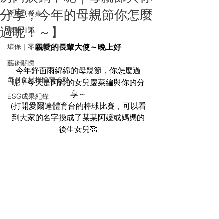
分享，今年的母親節你怎麼
產地到餐桌
過呢！～】
銀髮知識
環保｜零廢棄
親愛的長輩大使～晚上好
藝術關懷
今年鋒面雨綿綿的母親節，你怎麼過
每月食材捐贈電子報
呢？今天是阿鈴的女兒慶菜編與你的分
享～
ESG成果紀錄
(打開愛爾達體育台的棒球比賽，可以看
到大家的名字換成了某某阿嬤或媽媽的
後生女兒🥰