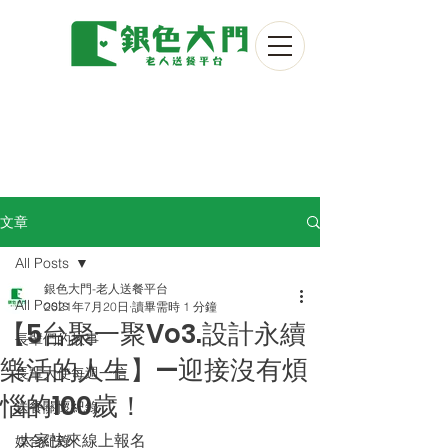
文章
All Posts
銀色大門-老人送餐平台
All Posts
2021年7月20日
讀畢需時 1 分鐘
【5台聚一聚Vo3.設計永續
長輩們的故事
樂活的人生】—迎接沒有煩
長輩大使每週一信
惱的100歲！
送餐關懷紀錄
大家快來線上報名
媒合紀錄