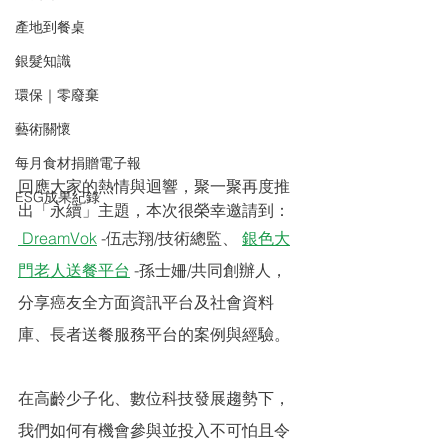
產地到餐桌
銀髮知識
環保｜零廢棄
藝術關懷
每月食材捐贈電子報
回應大家的熱情與迴響，聚一聚再度推
ESG成果紀錄
出「永續」主題，本次很榮幸邀請到：
 DreamVok
 -伍志翔/技術總監、 
銀色大
門老人送餐平台
 -孫士姍/共同創辦人，
分享癌友全方面資訊平台及社會資料
庫、長者送餐服務平台的案例與經驗。
在高齡少子化、數位科技發展趨勢下，
我們如何有機會參與並投入不可怕且令