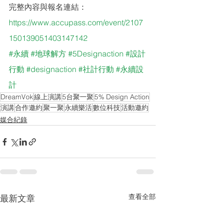
完整內容與報名連結：
https://www.accupass.com/event/2107
150139051403147142
#永續
#地球解方
#5Designaction
#設計
行動
#designaction
#社計行動
#永續設
計
DreamVok
線上演講
5台聚一聚
5% Design Action
演講
合作邀約
聚一聚
永續樂活
數位科技
活動邀約
媒合紀錄
查看全部
最新文章