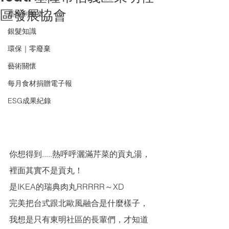
區發展協會
產地到餐桌
銀髮知識
環保｜零廢棄
藝術關懷
每月食材捐贈電子報
ESG成果紀錄
你想得到.....熱呼呼灑滿芹菜的貢丸湯，
裡面其實不是貢丸！
是IKEA的瑞典肉丸RRRRR～XD
完美把台式跟北歐風融合是什麼樣子，
我想是只有東明社區的長輩們，才知道