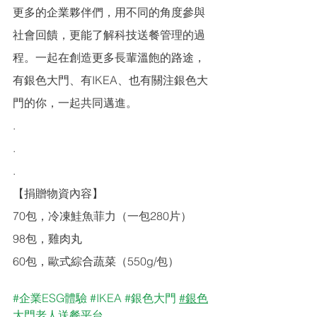
更多的企業夥伴們，用不同的角度參與
社會回饋，更能了解科技送餐管理的過
程。一起在創造更多長輩溫飽的路途，
有銀色大門、有IKEA、也有關注銀色大
門的你，一起共同邁進。
.
.
.
【捐贈物資內容】
70包，冷凍鮭魚菲力（一包280片）
98包，雞肉丸
60包，歐式綜合蔬菜（550g/包）
#企業ESG體驗
#IKEA
#銀色大門
#銀色
大門老人送餐平台