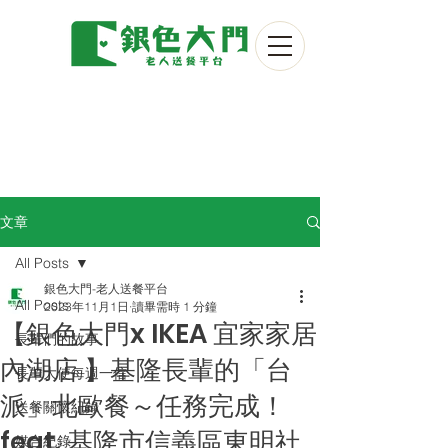
文章
All Posts
銀色大門-老人送餐平台
All Posts
2023年11月1日
讀畢需時 1 分鐘
【銀色大門x IKEA 宜家家居
長輩們的故事
內湖店 】基隆長輩的「台
長輩大使每週一信
派」北歐餐～任務完成！
送餐關懷紀錄
feat. 基隆市信義區東明社
媒合紀錄