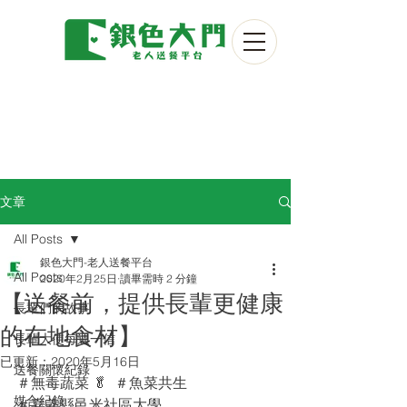
文章
All Posts
銀色大門-老人送餐平台
All Posts
2020年2月25日
讀畢需時 2 分鐘
【送餐前，提供長輩更健康
長輩們的故事
的在地食材】
長輩大使每週一信
已更新：
2020年5月16日
送餐關懷紀錄
＃無毒蔬菜 🥬  ＃魚菜共生
媒合紀錄
＃嘉義縣邑米社區大學