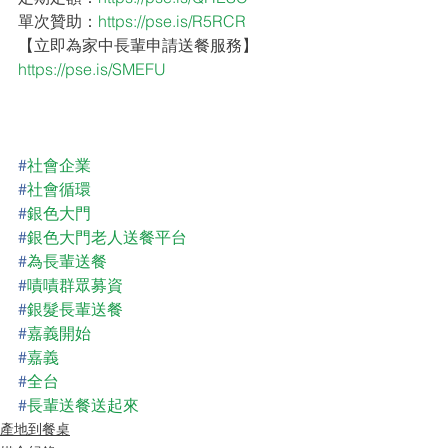
單次贊助：
https://pse.is/R5RCR
【立即為家中長輩申請送餐服務】
https://pse.is/SMEFU
#
社會企業
#
社會循環
#
銀色大門
#
銀色大門老人送餐平台
#
為長輩送餐
#
嘖嘖群眾募資
#
銀髮長輩送餐
#
嘉義開始
#
嘉義
#
全台
#
長輩送餐送起來
產地到餐桌