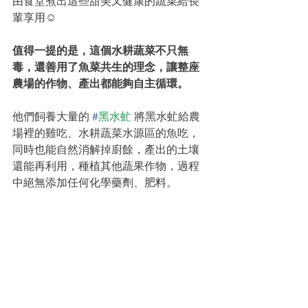
由食堂煮出這些甜美又健康的蔬菜給長
輩享用☺️
值得一提的是，這個水耕蔬菜不只無
毒，還善用了魚菜共生的理念，讓整座
農場的作物、產出都能夠自主循環。
他們飼養大量的 
#
黑水虻
 將黑水虻給農
場裡的雞吃、水耕蔬菜水源區的魚吃，
同時也能自然消解掉廚餘，產出的土壤
還能再利用，種植其他蔬果作物，過程
中絕無添加任何化學藥劑、肥料。