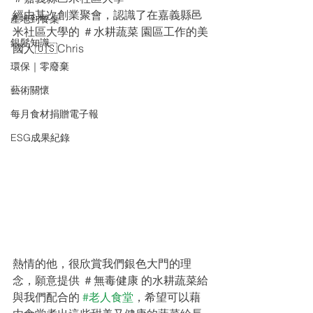
經由某次創業聚會，認識了在嘉義縣邑
產地到餐桌
米社區大學的 ＃水耕蔬菜 園區工作的美
銀髮知識
國人🇺🇸Chris
環保｜零廢棄
藝術關懷
每月食材捐贈電子報
ESG成果紀錄
熱情的他，很欣賞我們銀色大門的理
念，願意提供 ＃無毒健康 的水耕蔬菜給
與我們配合的 
#老人食堂
，希望可以藉