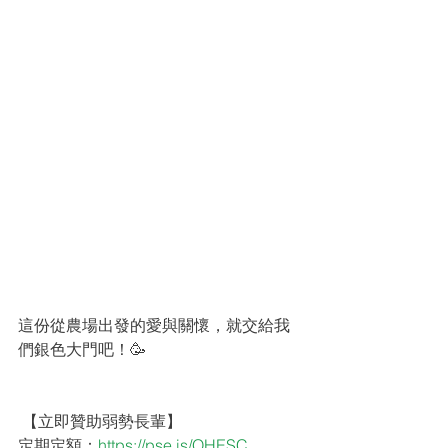
這份從農場出發的愛與關懷，就交給我
們銀色大門吧！🥳
 【立即贊助弱勢長輩】
定期定額：
https://pse.is/QHESC