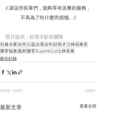
// 讓這些長輩們，能夠享有送餐的服務，
不再為了吃什麼而煩惱。//
照片提供：好剪才影音團隊
社會企業
合作
公益
企業合作
好剪才
士林葫東里
樂零協會
義剪
樂零
SuperbCut
士林長輩
媒合紀錄
查看全部
最新文章