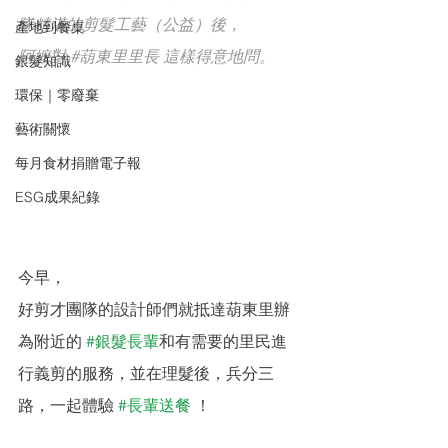
隊精湛的剪髮工藝（公益）後，
產地到餐桌
阿嬤對 
#葫東里里長
 這樣得意地問。
銀髮知識
環保｜零廢棄
藝術關懷
每月食材捐贈電子報
ESG成果紀錄
今早，
好剪才團隊的設計師們就抵達葫東里辦
為附近的 
#銀髮長輩
和有需要的里民進
行義剪的服務，並在理髮後，兵分三
路，一起體驗 
#長輩送餐
 ！