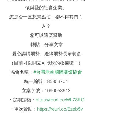
懷與愛的社會企業。
您是否一直想幫點忙，卻不得其門而
入？
您可以這麼幫助
 轉貼，分享文章
 愛心認購弱勢、邊緣弱勢長輩餐食
（目前可以開立可抵稅的收據囉！）
協會名稱：
#台灣老幼國際關懷協會
統一編號：85853704
立案字號：1090053613
・定期定額：
https://reurl.cc/WL78KO
・單次贊助：
https://reurl.cc/Ezeb5v