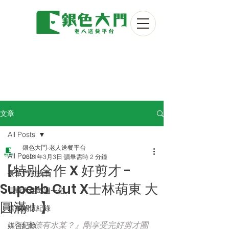
文章
All Posts
銀色大門-老人送餐平台
All Posts
2021年3月3日
讀畢需時 2 分鐘
【特別合作 X 好剪才 -
長輩們的故事
Superb Cut X士林葫東 大
長輩大使每週一信
圓滿！】
送餐關懷紀錄
『哇安倷有水某？』剛享受完好剪才團
媒合紀錄