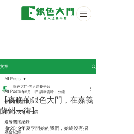
文章
All Posts
銀色大門-老人送餐平台
All Posts
2021年5月11日
讀畢需時 1 分鐘
【夜晚的銀色大門，在嘉義
長輩們的故事
蘭州一街】
長輩大使每週一信
送餐關懷紀錄
從2019年夏季開始的我們，始終沒有招
媒合紀錄