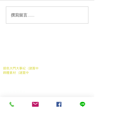
撰寫留言......
【銀色大門x IKEA 宜家家
【全台年紀最小
居 內湖店 】基隆長輩的
使誕生！】#4
「台派」北歐餐～任務完
#等家寶寶圓夢
成！feat. 基隆市信義區東
關於我們
關於我們
明社區發展協會
常見問題
媒體報導
合作案例
聯繫我們
銀色大門大事紀（建置中
媒體素材（建置中
我們的服務
家中長輩送餐申請
​產地到長輩餐桌
銀髮電商
產品
長照送餐管理系統
支持我們
加入我們