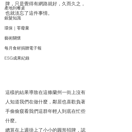
牌，只是覺得有網路就好，久而久之，
產地到餐桌
也就淡忘了這件事情。
銀髮知識
環保｜零廢棄
藝術關懷
每月食材捐贈電子報
ESG成果紀錄
這樣的結果導致在這條蘭州一街上沒有
人知道我們在做什麼，鄰居也喜歡負著
手偷偷窺看我們這群年輕人到底在忙些
什麼。
總算在上週掛上了小小的圓形招牌，認