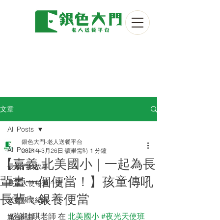
文章
All Posts
銀色大門-老人送餐平台
All Posts
2021年3月26日
讀畢需時 1 分鐘
【嘉義 北美國小｜一起為長
長輩們的故事
輩畫一個便當！】孩童傳吼
長輩大使每週一信
長輩ㄟ銀養便當
送餐關懷紀錄
感謝哇琪老師 在 
北美國小
#夜光天使班
媒合紀錄