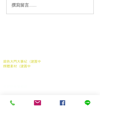
撰寫留言......
【銀色大門x IKEA 宜家家
【全台年紀最小
居 內湖店 】基隆長輩的
使誕生！】#4
「台派」北歐餐～任務完
#等家寶寶圓夢
成！feat. 基隆市信義區東
關於我們
關於我們
明社區發展協會
常見問題
媒體報導
合作案例
聯繫我們
銀色大門大事紀（建置中
媒體素材（建置中
我們的服務
家中長輩送餐申請
​產地到長輩餐桌
銀髮電商
產品
長照送餐管理系統
支持我們
加入我們
贊助弱勢長輩餐食
產學合作（建置中