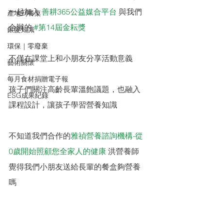
一起加入 
善耕365公益媒合平台
 與我們
產地到餐桌
合辦的 
#第14屆金耘獎
銀髮知識
環保｜零廢棄
不僅在課堂上和小朋友分享活動意義
藝術關懷
——
每月食材捐贈電子報
孩子們關注高齡長輩溫飽議題，也融入
ESG成果紀錄
課程設計，讓孩子學習營養知識 
不知道我們合作的
雅禎營養諮詢機構-從
0歲開始照顧您全家人的健康
 洪營養師 
覺得我們小朋友送給長輩的餐盒夠營養
嗎