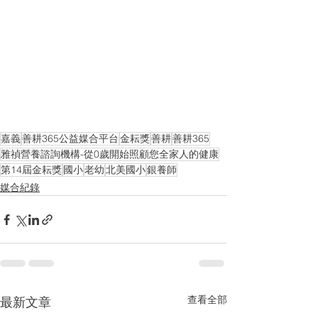
嘉義
善耕365公益媒合平台
金耘獎
善耕
善耕365
雅禎營養諮詢機構-從0歲開始照顧您全家人的健康
第14屆金耘獎
國小
老幼
北美國小
銀養師
媒合紀錄
查看全部
最新文章