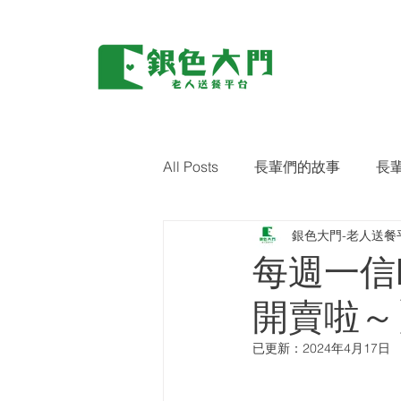
All Posts
長輩們的故事
長
銀色大門-老人送餐
環保｜零廢棄
藝術關懷
每週一信
開賣啦～
已更新：
2024年4月17日