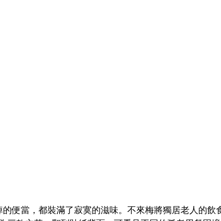
掉的便當，都裝滿了寂寞的滋味。不來梅將獨居老人的飲