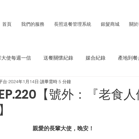
首頁
我們的服務
長照送餐管理系統
銀髮商城
關於
輩大使每週一信
送餐關懷紀錄
媒合紀錄
產地到餐
平台
2024年1月14日
讀畢需時 5 分鐘
每月食材捐贈電子報
ESG成果紀錄
EP.220【號外：『老食
】
親愛的長輩大使，晚安！