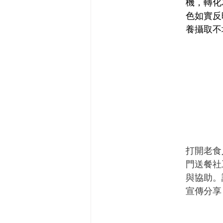
機，轉化
色如實反
養攝取不
打開老食
門送餐社
與協助。
宣傳分享