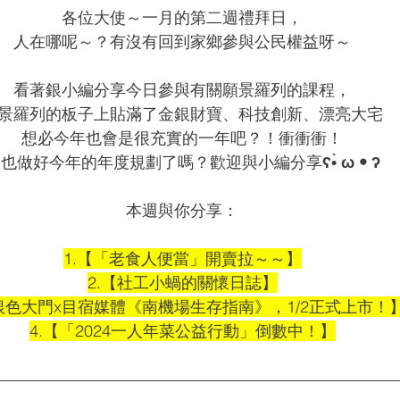
各位大使～一月的第二週禮拜日，
人在哪呢～？有沒有回到家鄉參與公民權益呀～
看著銀小編分享今日參與有關願景羅列的課程，
景羅列的板子上貼滿了金銀財寶、科技創新、漂亮大宅
想必今年也會是很充實的一年吧？！衝衝衝！
您也做好今年的年度規劃了嗎？歡迎與小編分享
ʕ•̀ ω • ʔ
本週與你分享：
1.【「老食人便當」開賣拉～～】
2.【社工小蝸的關懷日誌】
【銀色大門x目宿媒體《南機場生存指南》，1/2正式上市！
4.【「2024一人年菜公益行動」倒數中！】