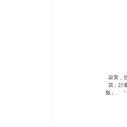
寂寞，
當」計
飯」、「