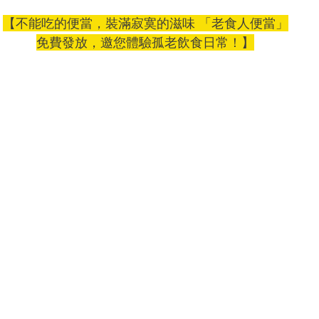
【不能吃的便當，裝滿寂寞的滋味 「老食人便當」
免費發放，邀您體驗孤老飲食日常！】