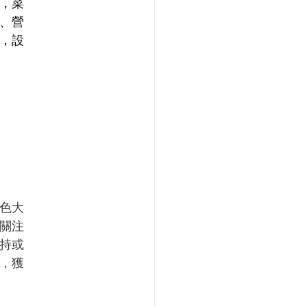
，菜
、營
，設
色大
關注
持或
，獲