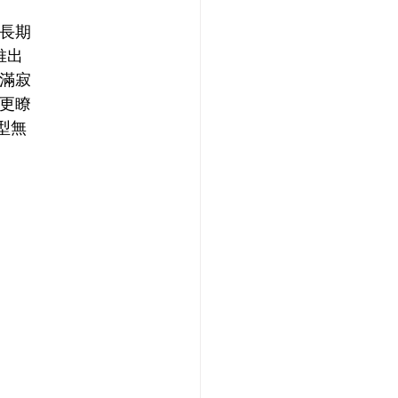
長期
推出
滿寂
更瞭
型無