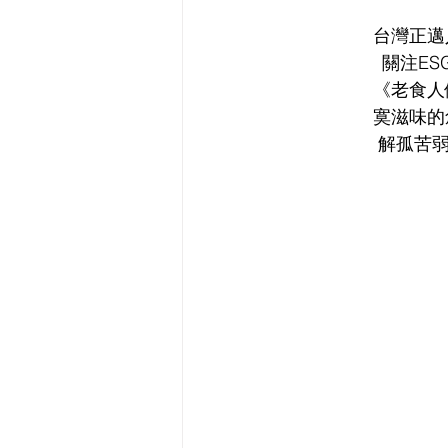
台灣正邁
關注E
《老食人
寞滋味的
解孤苦弱