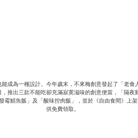
也能成為一種設計。今年歲末，不來梅創意發起了「老食
畫，推出三款不能吃卻充滿寂寞滋味的創意便當，「隔夜
發霉鯖魚飯」及「酸味控肉飯」，並於《自由食間》上架
供免費領取。