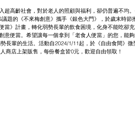
入超高齡社會，對於老人的照顧與福利，卻仍普遍不均。
SG議題的《不來梅創意》攜手《銀色大門》，於歲末時節
便當》計畫，轉化弱勢長輩的飲食困境，化身不能吃卻充
創意便當。希望讓每一個拿到「老食人便當」的您，能夠
勢長輩的生活。活動自2024/1/11起，於《自由食間》微
人商店上架販售，每份餐盒皆0元，歡迎自由領取！