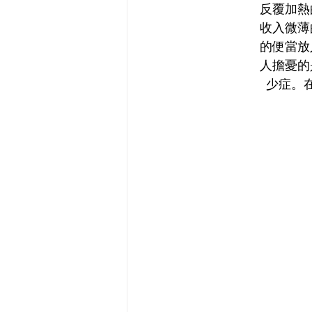
反覆加熱
收入微薄
的便當放
人擔憂的
少症。