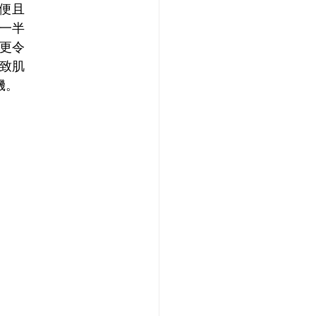
便且
一半
更令
致肌
機。