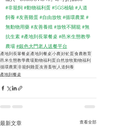
#非籠飼
#動物福利蛋
#SGS檢驗
#人道
飼養
#友善雞蛋
#自由放牧
#循環農業
#
無動物用藥
#友善養殖
#放牧不關籠
#無
抗生素
#產地到長輩餐桌
#邑米生態教學
農場
#銀色大門老人送餐平台
產地到長輩餐桌
產地到餐桌
小農
好虻蛋
食農教育
邑米生態教學農場
動物福利蛋
自然放牧
動物福利
循環農業
非籠飼雞蛋
友善畜牧
人道飼養
產地到餐桌
查看全部
最新文章