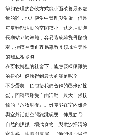
籠飼管理的畜牧方式能小面積養最多數
量的雞，也方便集中管理與集蛋。但是
每隻雞能活動的空間狹小，缺乏活動與
長期站立於鐵籠，容易造成雞隻骨骼脆
弱，擁擠空間也容易導致具領域性天性
的雞互相啄羽。
在畜牧轉型的社會下，能怎麼樣讓雞隻
的身心理健康得到最大的滿足呢？
不少蛋農，也包括我們合作的邑米好虻
蛋，回歸讓雞隻自由活動，與大自然接
觸的『放牧飼養』。雞隻能在室內雞舍
與室外活動空間跑跳玩耍，伸展筋骨～
自然的扒抓土壤找食物，與做沙浴清除
寄生蟲、油脂與皮屑。（他們做沙浴時