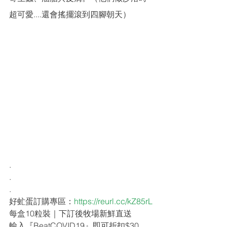
超可愛....還會搖擺滾到四腳朝天）
.
.
.
好虻蛋訂購專區：
https://reurl.cc/kZ85rL
每盒10粒裝｜下訂後牧場新鮮直送
輸入『BeatCOVID19』即可折扣$30