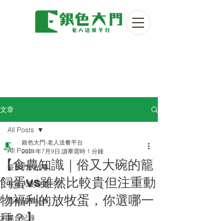
文章
All Posts
銀色大門-老人送餐平台
All Posts
2021年7月9日
讀畢需時 1 分鐘
【食農知識｜俗又大碗的籠
長輩們的故事
飼蛋vs雖然比較貴但注重動
長輩大使每週一信
物福利的放牧蛋，你選哪一
送餐關懷紀錄
種？】
媒合紀錄