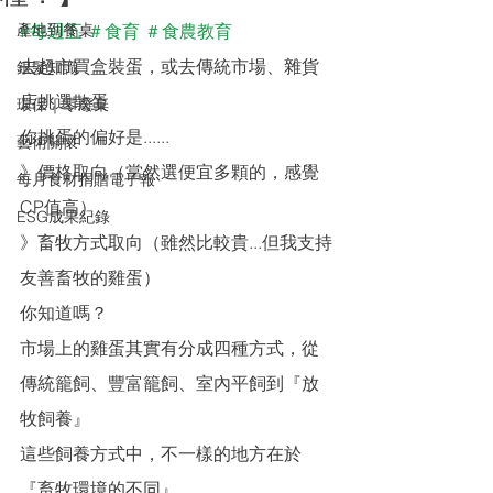
產地到餐桌
#每週五
＃食育
＃食農教育
去超市買盒裝蛋，或去傳統市場、雜貨
銀髮知識
店挑選散蛋
環保｜零廢棄
你挑蛋的偏好是......
藝術關懷
》價格取向（當然選便宜多顆的，感覺
每月食材捐贈電子報
CP值高）
ESG成果紀錄
》畜牧方式取向（雖然比較貴...但我支持
友善畜牧的雞蛋）
你知道嗎？
市場上的雞蛋其實有分成四種方式，從
傳統籠飼、豐富籠飼、室內平飼到『放
牧飼養』
這些飼養方式中，不一樣的地方在於
『畜牧環境的不同』