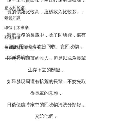
說早上去賣回收，騎比較遠的回收場，
產地到餐桌
賣的價錢比較高，這樣收入比較多。」
銀髮知識
環保｜零廢棄
我們服務的長輩中，除了阿瑮嬤，還有
藝術關懷
許多長輩都有在撿回收、賣回收物，
每月食材捐贈電子報
ESG成果紀錄
即使只有綿薄的收入，但足以成為長輩
生存下去的關鍵，
如果發現周遭有拾荒的長輩，不妨先取
得長輩的意願，
日後便能將家中的回收物清洗分類好，
交給他們，