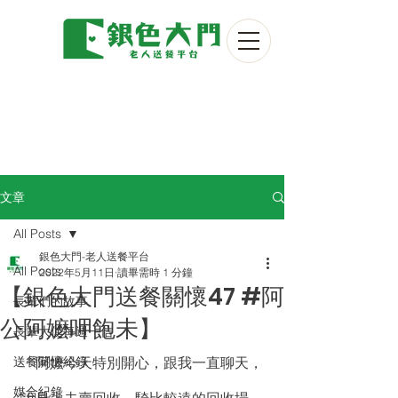
文章
All Posts
銀色大門-老人送餐平台
All Posts
2022年5月11日
讀畢需時 1 分鐘
【銀色大門送餐關懷47 #阿
長輩們的故事
公阿嬤呷飽未】
長輩大使每週一信
送餐關懷紀錄
「阿嬤今天特別開心，跟我一直聊天，
媒合紀錄