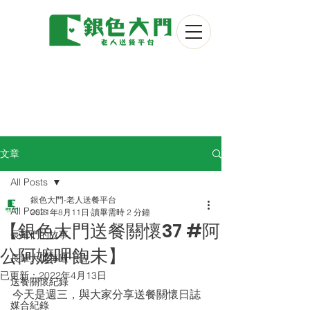
文章
All Posts
銀色大門-老人送餐平台
All Posts
2021年8月11日
讀畢需時 2 分鐘
【銀色大門送餐關懷37 #阿
長輩們的故事
公阿嬤呷飽未】
長輩大使每週一信
已更新：
2022年4月13日
送餐關懷紀錄
今天是週三，與大家分享送餐關懷日誌
媒合紀錄