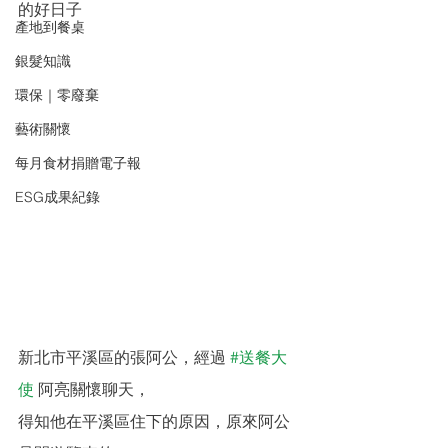
的好日子
產地到餐桌
銀髮知識
環保｜零廢棄
藝術關懷
每月食材捐贈電子報
ESG成果紀錄
新北市平溪區的張阿公，經過 
#送餐大
使
 阿亮關懷聊天，
得知他在平溪區住下的原因，原來阿公