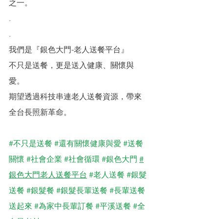
之一。
.
.
我們是『銀色大門-老人送餐平台』
不只是送餐，更是送入健康、關懷與
愛。
期望透過科技串連老人送餐資源，帶來
全台長照新革命。
#不只是送餐
#還有關懷健康與愛
#送餐
關懷
#社會企業
#社會循環
#銀色大門
#
銀色大門老人送餐平台
#老人送餐
#銀髮
送餐
#銀髮餐
#銀髮長輩送餐
#長輩送餐
送起來
#為家中長輩訂餐
#平溪送餐
#全