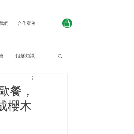
我們
合作案例
桌
銀髮知識
北歐餐，
成櫻木