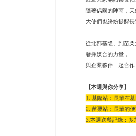
隨著偶爾的陣雨，天
大使們也紛紛提醒長
從北部基隆、到苗栗
發揮媒合的力量，
與企業夥伴一起合作
【本週與你分享】
1. 基隆站：長輩在基隆
2. 苗栗站：長輩的
3.本週送餐記錄：