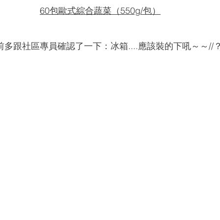
60包歐式綜合蔬菜（550g/包）
多跟社區專員確認了一下：冰箱....應該裝的下吼～～//