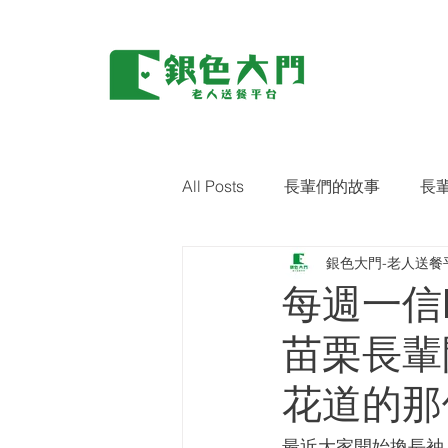
All Posts
長輩們的故事
長
銀色大門-老人送餐
環保｜零廢棄
藝術關懷
每週一信
苗栗長輩
花道的那
最近大家開始換長袖