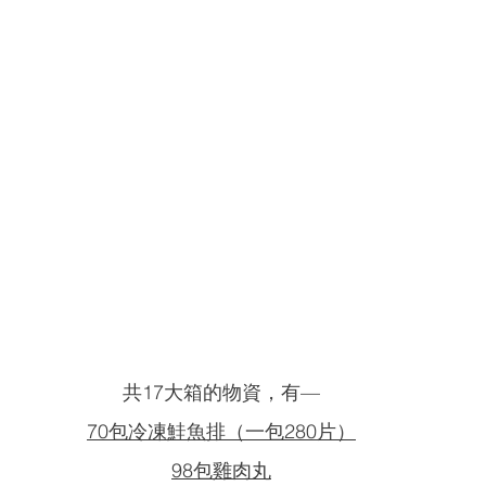
共17大箱的物資，有—
70包冷凍鮭魚排（一包280片）
98包雞肉丸