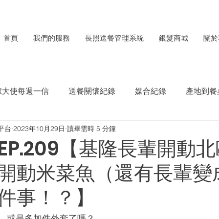
首頁
我們的服務
長照送餐管理系統
銀髮商城
關於
輩大使每週一信
送餐關懷紀錄
媒合紀錄
產地到餐
平台
2023年10月29日
讀畢需時 5 分鐘
每月食材捐贈電子報
ESG成果紀錄
EP.209【基隆長輩開動
開動米菜魚（還有長輩變
件事！？】
、或是多加件外套了嗎？