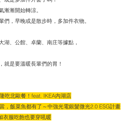
氣漸漸開始轉涼。
輩們，早晚或是散步時，多加件衣物。
大湖、公館、卓蘭、南庄等據點，
，就是要溫暖長輩們的胃！
吃北歐餐！feat. IKEA內湖店
便當，飯菜魚都有了～中強光電銀髮微光2.0 ESG計畫
多加衣服吃飽也要穿吼暖