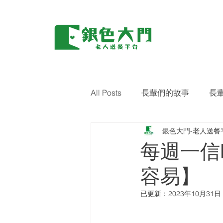
All Posts
長輩們的故事
長
銀色大門-老人送餐
環保｜零廢棄
藝術關懷
每週一信
容易】
已更新：
2023年10月31日