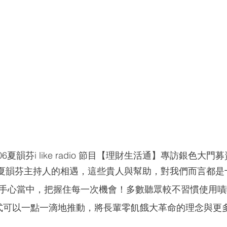
/06夏韻芬i like radio 節目【理財生活通】專訪銀色大門
夏韻芬主持人的相遇，這些貴人與幫助，對我們而言都是
手心當中，把握住每一次機會！多數聽眾較不習慣使用嘖
式可以一點一滴地推動，將長輩零飢餓大革命的理念與更