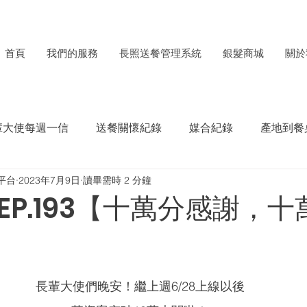
首頁
我們的服務
長照送餐管理系統
銀髮商城
關於
輩大使每週一信
送餐關懷紀錄
媒合紀錄
產地到餐
平台
2023年7月9日
讀畢需時 2 分鐘
每月食材捐贈電子報
ESG成果紀錄
EP.193【十萬分感謝，十
長輩大使們晚安！繼上週6/28上線以後