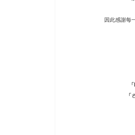
因此感謝每
「
「