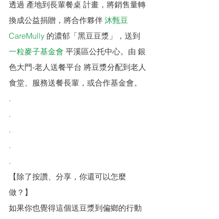
透過 產地到長輩餐桌 計畫，將銷售量轉
換成公益捐贈，將合作夥伴 
沐甄豆 
CareMully
 的濃郁「黑豆豆漿」，送到 
一粒麥子基金會
 平溪區公托中心。由 銀
色大門-老人送餐平台 將豆漿分配到老人
食堂、服務送餐長輩，或合作基金會。
.
.
.
.
.
【除了按讚、分享，你還可以怎麼
做？】
如果你也覺得這個送豆漿到偏鄉的行動