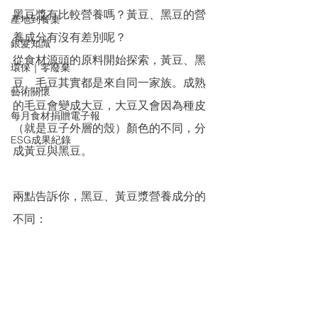
黑豆漿有比較營養嗎？黃豆、黑豆的營
產地到餐桌
養成分有沒有差別呢？
銀髮知識
從食材源頭的原料開始探索，黃豆、黑
環保｜零廢棄
豆、毛豆其實都是來自同一家族。成熟
藝術關懷
的毛豆會變成大豆，大豆又會因為種皮
每月食材捐贈電子報
（就是豆子外層的殼）顏色的不同，分
ESG成果紀錄
成黃豆與黑豆。
兩點告訴你，黑豆、黃豆漿營養成分的
不同：