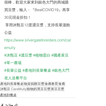
很棒，歡迎大家來到銀色大門的商城購
買豆漿，輸入：『BeatCOVID19』再享
30元現金折扣！
 享用沐甄豆12度濃豆漿，支持長輩溫飽
公益
https://www.silvergateforelders.com/car
emully
#沐甄豆
#濃豆漿
#植物蛋白
#國產黃豆
#單一農場
#長輩公益
#產地到長輩餐桌
#銀色大門
老人送餐平台
產地到長輩餐桌
物資捐贈
豆漿
食農教育
食農
沐甄豆 CareMully
植物奶
黑豆豆漿
黃豆豆漿
產地到餐桌