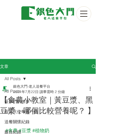
文章
All Posts
銀色大門-老人送餐平台
All Posts
2021年7月22日
讀畢需時 2 分鐘
【食農小教室｜黃豆漿、黑
長輩們的故事
豆漿，哪個比較營養呢？ 】
長輩大使每週一信
送餐關懷紀錄
#食農
#豆漿
#植物奶
媒合紀錄