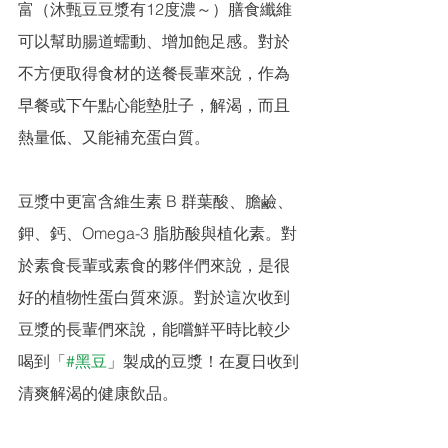
富（沐甄豆豆漿有12度濃～）膳食纖維
可以幫助腸道蠕動、增加飽足感。對於
不方便取得食材的送餐長輩來說，作為
早餐或下午點心能墊肚子，解渴，而且
熱量低、又能補充蛋白質。
豆漿中更富含維生素 B 群葉酸、膽鹼、
鉀、鈣、Omega-3 脂肪酸與植化素。對
於素食長輩或素食的夥伴們來說，是很
好的植物性蛋白質來源。對於這次收到
豆漿的長輩們來說，能嚐鮮平時比較少
喝到「
#黑豆
」製成的豆漿！在夏日收到
清爽解渴的健康飲品。