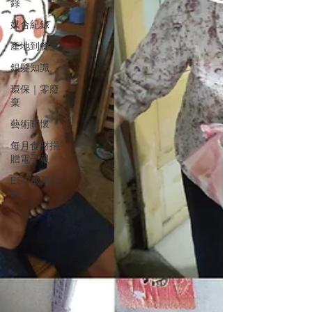
錄
媒合紀錄
產地到餐桌
銀髮知識
環保｜零廢
棄
藝術關懷
每月食材捐
贈電子報
ESG成果紀
錄