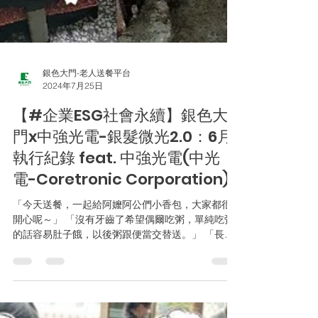
銀色大門-老人送餐平台
2024年7月25日
【#企業ESG社會永續】銀色大
門x中強光電-銀髮微光2.0：6月
執行紀錄 feat. 中強光電(中光
電-Coretronic Corporation)
「今天送餐，一起給阿嬤阿公們小香包，大家都很
開心呢～」 「沒有牙齒了希望偶爾吃粥，單純吃粥
的話容易肚子餓，以後粥跟便當交替送。」 「長輩
連續兩天忘記有吃晚餐，可能有失智症。今天給了
一袋泡麵讓他覺得晚餐沒吃時可以吃，確認不會用
瓦斯爐煮，會用熱水壺泡，避免火災的風險。」...