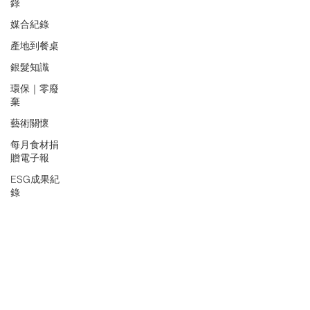
錄
媒合紀錄
產地到餐桌
銀髮知識
環保｜零廢
棄
藝術關懷
每月食材捐
贈電子報
ESG成果紀
錄