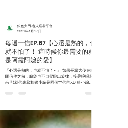
銀色大門-老人送餐平台
2021年1月17日
每週一信EP.67【心還是熱的，也
就不怕了！ 這時候你最需要的就
是阿霞阿嬤的愛】
『心還是熱的，也就不怕了～』 如果長輩大使在點
開信件之前，腦袋也不自覺跑出旋律，接著哼唱起
來 那就代表您和銀小編是同個世代的XD 銀小編只
是想說，這幾波寒流實在沒有在客氣的冷 暖暖包、
和電暖爐都不夠用 銀色大門本周就邀請到 #阿霞阿
嬤，來溫暖您的心!!!...