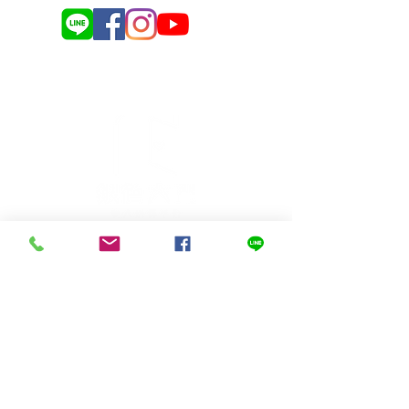
我們的協會
社團法人銀色大門老人福利協會
利用科技串連長輩送餐資源，
打造長輩送餐新革
命！
​不只是送餐，更是送入健康、關懷與愛
Copyright© 銀色大門-老人送餐平台 All rights Reserved.
聯繫我們