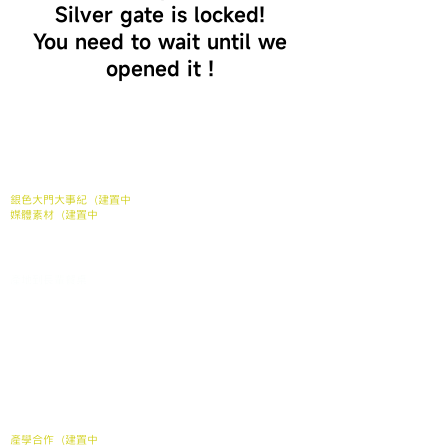
Silver gate is locked!
You need to wait until we
opened it !
關於我們
關於我們
常見問題
媒體報導
合作案例
聯繫我們
銀色大門大事紀（建置中
媒體素材（建置中
我們的服務
家中長輩送餐申請
​產地到長輩餐桌
銀髮電商
產品
長照送餐管理系統
支持我們
加入我們
贊助弱勢長輩餐食
產學合作（建置中