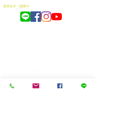
贊助弱勢長輩餐食
產學合作（建置中
我們的協會
社團法人銀色大門老人福利協會
利用科技串連長輩送餐資源，
打造長輩送餐新革
命！
​不只是送餐，更是送入健康、關懷與愛
Copyright© 銀色大門-老人送餐平台 All rights Reserved.