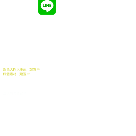
Line
​點擊加入
關於我們
關於我們
常見問題
媒體報導
合作案例
聯繫我們
銀色大門大事紀（建置中
媒體素材（建置中
我們的服務
家中長輩送餐申請
​產地到長輩餐桌
銀髮電商
產品
長照送餐管理系統
支持我們
加入我們