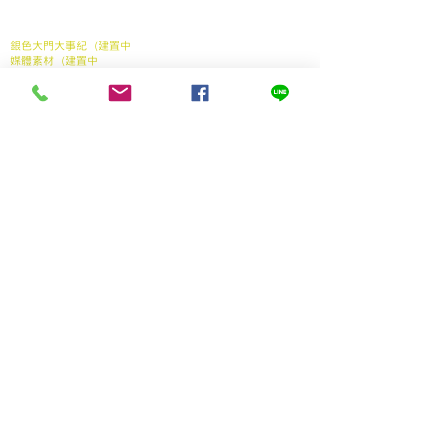
媒體報導
真空袋：勿使用微波爐加熱真空袋。
合作案例
聯繫我們
銀色大門大事紀（建置中
媒體素材（建置中
我們的服務
家中長輩送餐申請
​產地到長輩餐桌
銀髮電商
產品
長照送餐管理系統
支持我們
加入我們
贊助弱勢長輩餐食
產學合作（建置中
我們的協會
社團法人銀色大門老人福利協會