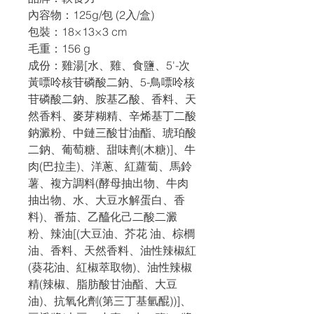
內容物：125g/包 (2入/盒)
包裝：18×13×3 cm
毛重：156 g
成份：雞湯[水、雞、食鹽、5'-次
黃嘌呤核苷磷酸二鈉、5-鳥嘌呤核
苷磷酸二鈉、胺基乙酸、香料、天
然香料、麥芽糊精、辛烯基丁二酸
鈉澱粉、中鏈三酸甘油酯、琥珀酸
二鈉、葡萄糖、甜味劑(木糖)]、牛
肉(巴拉圭)、洋蔥、紅蘿蔔、馬鈴
薯、複方調料(酵母抽出物、牛肉
抽出物、水、大豆水解蛋白、香
料)、番茄、乙醯化己二酸二澱
粉、辣油[(大豆油、芥花 油、棕櫚
油、香料、天然香料、油性辣椒紅
(葵花油、紅椒萃取物)、油性辣椒
精(辣椒、脂肪酸甘油酯、大豆
油)、抗氧化劑(第三丁基氫醌))]、