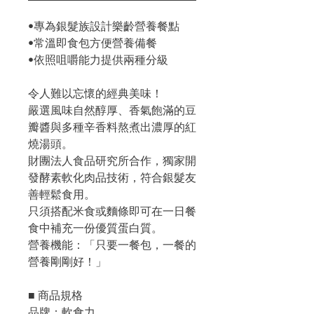
•專為銀髮族設計樂齡營養餐點
•常溫即食包方便營養備餐
•依照咀嚼能力提供兩種分級
令人難以忘懷的經典美味！
嚴選風味自然醇厚、香氣飽滿的豆
瓣醬與多種辛香料熬煮出濃厚的紅
燒湯頭。
財團法人食品研究所合作，獨家開
發酵素軟化肉品技術，符合銀髮友
善輕鬆食用。
只須搭配米食或麵條即可在一日餐
食中補充一份優質蛋白質。
營養機能：「只要一餐包，一餐的
營養剛剛好！」
■ 商品規格
品牌：軟食力