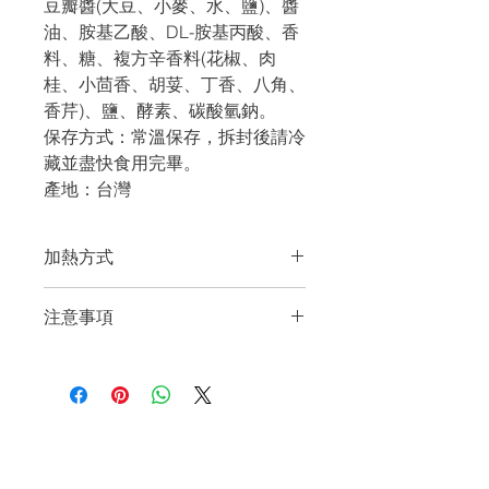
豆瓣醬(大豆、小麥、水、鹽)、醬
油、胺基乙酸、DL-胺基丙酸、香
料、糖、複方辛香料(花椒、肉
桂、小茴香、胡荽、丁香、八角、
香芹)、鹽、酵素、碳酸氫鈉。
保存方式：常溫保存，拆封後請冷
藏並盡快食用完畢。
產地：台灣
加熱方式
隔水加熱：無需開封，將包裝放入熱水
注意事項
中浸泡約5分鐘。
微波爐加熱：開封後將內容物倒入可微
包裝膨脹警告：如果包裝膨脹，請勿食
波容器中，500W微波30秒，600W微
用。
波20秒。
保存與食用：本產品可在常溫保存，開
電鍋加熱：無需開封，將包裝放入電
封後需冷藏並盡快食用。
關於我們
鍋，外鍋加入1/3杯水。
過敏原提示：此產品含麩質的小麥、大
關於我們
豆及其製品，對此類過敏者需注意。
常見問題