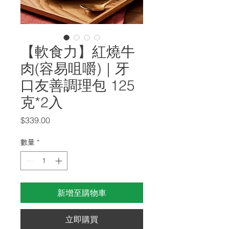
【軟食力】紅燒牛
肉(容易咀嚼)｜牙
口友善調理包 125
克*2入
價
$339.00
格
數量
*
新增至購物車
立即購買