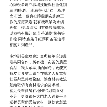
心障礙者建立職場技能與社會化訓
練,同時,以「訓練替代照顧」為理
念,打造一個身心障礙朋友訓練工
作的療癒職場;朝有機農業為永續
經營目標,園區採用有機農法耕種,
以種植有機紅藜.苦茶油樹.杭菊等
作物,同時,也製作紅藜與苦茶油等
相關系列產品。
產地到長輩餐桌計畫與糧莘庇護農
場共同合作，將有機、友善的農產
食品，讓大眾享用的同時，更能支
持友善食材回饋至在地老人食堂與
社區鄰里共餐聚點。讓食材有效流
動給確切有食材需求的需求者。
補足長輩供餐在地NPO組織食材
不足，更讓銀色大門老人送餐平台
送餐長輩們受益食材，讓飲食創造