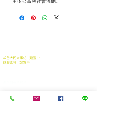
更多公益與社會溫飽。
關於我們
關於我們
常見問題
媒體報導
合作案例
聯繫我們
銀色大門大事紀（建置中
媒體素材（建置中
我們的服務
家中長輩送餐申請
​產地到長輩餐桌
銀髮電商
產品
長照送餐管理系統
支持我們
加入我們
贊助弱勢長輩餐食
產學合作（建置中