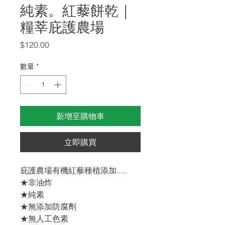
純素。紅藜餅乾｜
糧莘庇護農場
價
$120.00
格
數量
*
新增至購物車
立即購買
庇護農場有機紅藜種植添加.....
★非油炸
★純素
★無添加防腐劑
★無人工色素