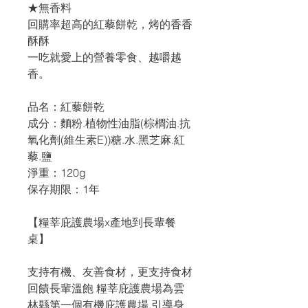
★無香料
回購率超高的紅藜餅乾，烤的香香
酥酥
一吃就愛上的營養零食、越嚼越
香。
品名：紅藜餅乾
成分：麵粉.植物性油脂(棕櫚油.抗
氧化劑(維生素E))糖.水.黑芝麻.紅
藜.鹽
淨重：120g
保存期限：1年
【糧莘庇護農場x產地到長輩餐
桌】
支持有機、友善食材，更支持食材
回饋長輩溫飽 糧莘庇護農場為雲
林縣第一個有機庇護農場,引導身