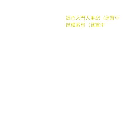
合作案例
聯繫我們
銀色大門大事紀（建置中
媒體素材（建置中
我們的協會
社團法人銀色大門老人福利協會