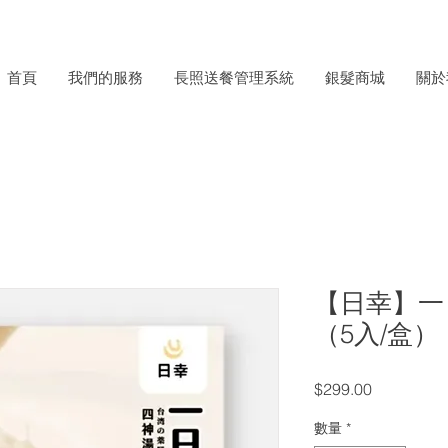
首頁
我們的服務
長照送餐管理系統
銀髮商城
關於
【日幸】一
（5入/盒）
價
$299.00
格
數量
*