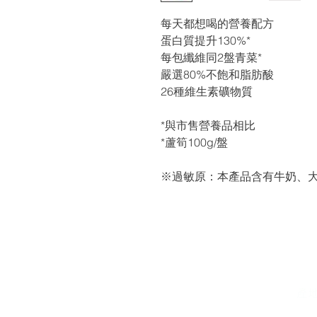
每天都想喝的營養配方
蛋白質提升130%*
每包纖維同2盤青菜*
嚴選80%不飽和脂肪酸
26種維生素礦物質
*與市售營養品相比
*蘆筍100g/盤
※過敏原：本產品含有牛奶、
關於我們
我
關於我們
家
常見問題
​產
媒體報導
銀