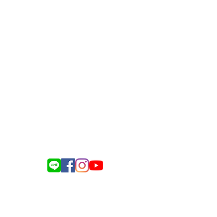
送餐服務諮詢：0975-917-343
電商訂購諮詢：0983-418-128
企業合作諮詢：0976-634-137
總機​服務聯繫：(05)-221-2161
Line:
@silvergate
記名稱：銀色大門事業股份有限公司
統編：83212661
負責人姓名：孫士姍
義縣民雄鄉建國路二段142-116號
 09:00-12:30 ／13:30-18:00
（不含國定假日）
023 銀色大門 All Rights Reserved.