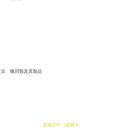
大豆、螺貝類及其製品
們的服務
支持我們
silver
中長輩送餐申請
加入我們
郵件地址：嘉
地到長輩餐桌
贊助弱勢長輩餐食
公
髮電商
產學合作（建置中