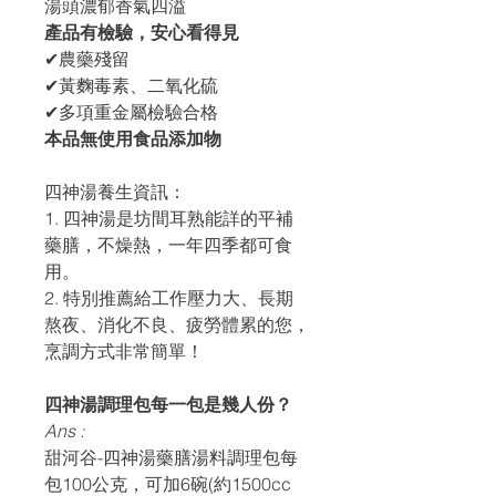
湯頭濃郁香氣四溢
產品有檢驗，安心看得見
✔農藥殘留
✔黃麴毒素、二氧化硫
✔多項重金屬檢驗合格
本品無使用食品添加物
四神湯養生資訊：
1. 四神湯是坊間耳熟能詳的平補
藥膳，不燥熱，一年四季都可食
用。
2. 特別推薦給工作壓力大、長期
熬夜、消化不良、疲勞體累的您，
烹調方式非常簡單！
四神湯調理包每一包是幾人份？
Ans :
甜河谷-四神湯藥膳湯料調理包每
包100公克，可加6碗(約1500cc