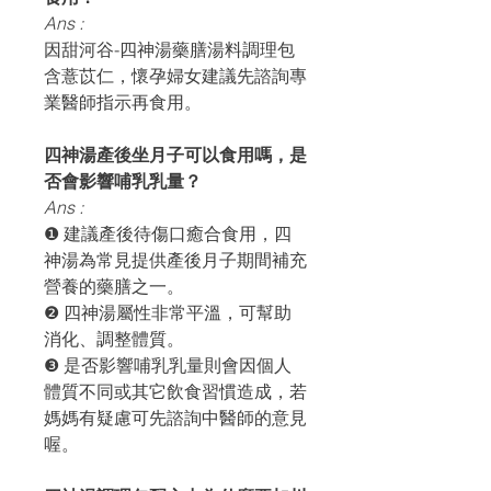
Ans :
因甜河谷-四神湯藥膳湯料調理包
含薏苡仁，懷孕婦女建議先諮詢專
業醫師指示再食用。
四神湯產後坐月子可以食用嗎，是
否會影響哺乳乳量？
Ans :
❶ 建議產後待傷口癒合食用，四
神湯為常見提供產後月子期間補充
營養的藥膳之一。
❷ 四神湯屬性非常平溫，可幫助
消化、調整體質。
❸ 是否影響哺乳乳量則會因個人
體質不同或其它飲食習慣造成，若
媽媽有疑慮可先諮詢中醫師的意見
喔。