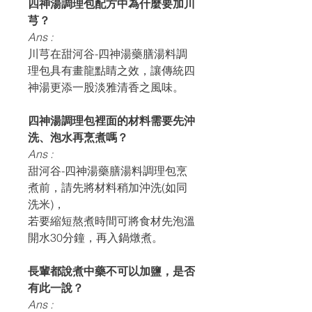
四神湯調理包配方中為什麼要加川
芎？
Ans :
川芎在甜河谷-四神湯藥膳湯料調
理包具有畫龍點睛之效，讓傳統四
神湯更添一股淡雅清香之風味。
四神湯調理包裡面的材料需要先沖
洗、泡水再烹煮嗎？
Ans :
甜河谷-四神湯藥膳湯料調理包烹
煮前，請先將材料稍加沖洗(如同
洗米)，
若要縮短熬煮時間可將食材先泡溫
開水30分鐘，再入鍋燉煮。
長輩都說煮中藥不可以加鹽，是否
有此一說？
Ans :