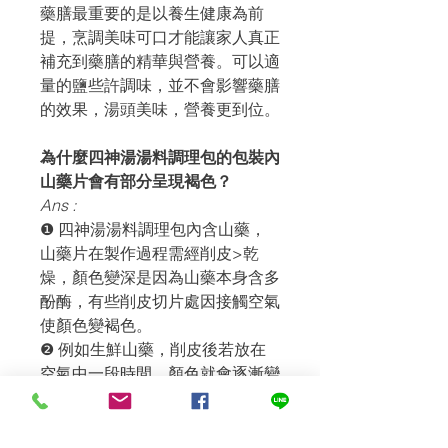
藥膳最重要的是以養生健康為前
提，烹調美味可口才能讓家人真正
補充到藥膳的精華與營養。可以適
量的鹽些許調味，並不會影響藥膳
的效果，湯頭美味，營養更到位。
為什麼四神湯湯料調理包的包裝內
山藥片會有部分呈現褐色？
Ans :
❶ 四神湯湯料調理包內含山藥，
山藥片在製作過程需經削皮>乾
燥，顏色變深是因為山藥本身含多
酚酶，有些削皮切片處因接觸空氣
使顏色變褐色。
❷ 例如生鮮山藥，削皮後若放在
空氣中一段時間，顏色就會逐漸變
深的道理是一樣的。
❸ 四神湯湯料調理包產品皆無薰
二氧化硫、無漂白，保持最原始的