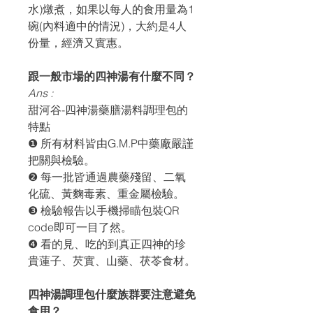
水)燉煮，如果以每人的食用量為1
碗(內料適中的情況)，大約是4人
份量，經濟又實惠。
跟一般市場的四神湯有什麼不同？
Ans :
甜河谷-四神湯藥膳湯料調理包的
特點
❶ 所有材料皆由G.M.P中藥廠嚴謹
把關與檢驗。
❷ 每一批皆通過農藥殘留、二氧
化硫、黃麴毒素、重金屬檢驗。
❸ 檢驗報告以手機掃瞄包裝QR
code即可一目了然。
❹ 看的見、吃的到真正四神的珍
貴蓮子、芡實、山藥、茯苓食材。
四神湯調理包什麼族群要注意避免
食用？