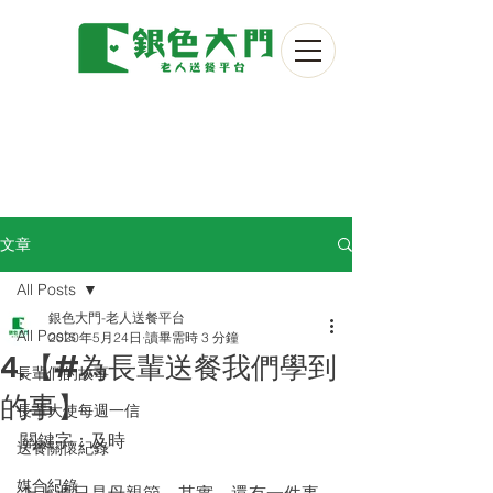
文章
All Posts
銀色大門-老人送餐平台
All Posts
2020年5月24日
讀畢需時 3 分鐘
4.【#為長輩送餐我們學到
長輩們的故事
的事】
長輩大使每週一信
關鍵字：及時
送餐關懷紀錄
媒合紀錄