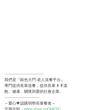
——————————
我們是『銀色大門-老人送餐平台』
專門提供長輩送餐，提供長輩👴👵溫
飽、健康、關懷與愛的社會企業。
—————————
～愛心💗認購弱勢長輩餐食～
定期定額：
https://pse.is/QHESC