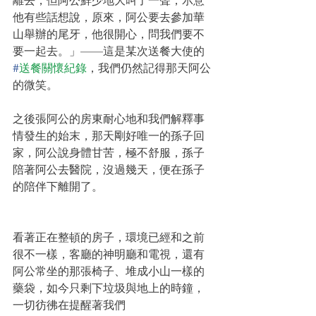
離去，但阿公鮮少地大叫了一聲，示意
他有些話想說，原來，阿公要去參加華
山舉辦的尾牙，他很開心，問我們要不
要一起去。」——這是某次送餐大使的 
#
送餐關懷紀錄
，我們仍然記得那天阿公
的微笑。
之後張阿公的房東耐心地和我們解釋事
情發生的始末，那天剛好唯一的孫子回
家，阿公說身體甘苦，極不舒服，孫子
陪著阿公去醫院，沒過幾天，便在孫子
的陪伴下離開了。
看著正在整頓的房子，環境已經和之前
很不一樣，客廳的神明廳和電視，還有
阿公常坐的那張椅子、堆成小山一樣的
藥袋，如今只剩下垃圾與地上的時鐘，
一切彷彿在提醒著我們