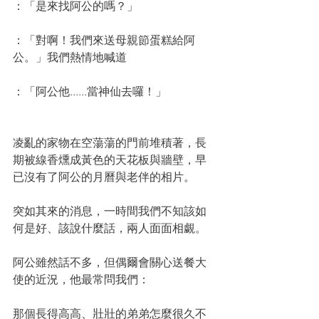
：「是來找阿公的嗎？」
：「對啊！我們來送母親節蛋糕給阿
公。」
我們熱情地喊道
：「阿公他......當神仙去囉！」
凌亂的家物在空蕩蕩的門前堆積著，長
期被線香燻成黃色的天花板與牆壁，早
已沒有了阿公的月曆與老伴的相片。
突如其來的消息，一時間我們不知該如
何是好、該說什麼話，兩人面面相覷。
阿公雖然話不多，但偶爾會關心送餐大
使的近況，他最常問我們：
那個長得高高、壯壯的弟弟怎麼很久不