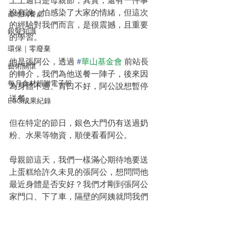
上上週日是母親節，其實，還有一件事
沒有說，怕感染了大家的情緒，但這次
產地到餐桌
的經驗對我們而言，是很震撼，且重要
銀髮知識
的學習。
環保｜零廢棄
他是張阿公，透過 
#
華山基金會
 前站長
藝術關懷
的轉介，我們為他送餐一陣子，後來因
每月食材捐贈電子報
為身體不適、胃口不好，阿公說想暫停
送餐。
ESG成果紀錄
但在特定的節日，銀色大門仍有送過奶
粉、水果等物資，順便看看阿公。
母親節這天，我們一樣滿心期待地要送
上蛋糕给許久未見的張阿公，想問問他
最近身體是否安好？我們才剛到張阿公
家門口、下了車，隔壁的阿姨就問我們