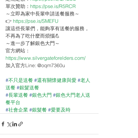
單次贊助：
https://pse.is/R5RCR
～立即為家中長輩申請送餐服務～
👉 
https://pse.is/SMEFU
讓這些長輩們，能夠享有送餐的服務，
不再為了吃什麼而煩惱💪
～進一步了解銀色大門～
官方網站： 
https://www.silvergateforelders.com/
加入官方Line: @oqm7360u
#
不只是送餐
#
還有關懷健康與愛
#
老人
送餐
#
銀髮送餐
#
長輩送餐
#
銀色大門
#
銀色大門老人送
餐平台
#
社會企業
#
銀髮餐
#
愛要及時