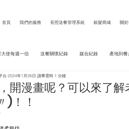
首頁
我們的服務
長照送餐管理系統
銀髮商城
關於
輩大使每週一信
送餐關懷紀錄
媒合紀錄
產地到餐
平台
2024年1月26日
讀畢需時 1 分鐘
每月食材捐贈電子報
ESG成果紀錄
，開漫畫呢？可以來了解
'〃)！！
》
溫柔親切。