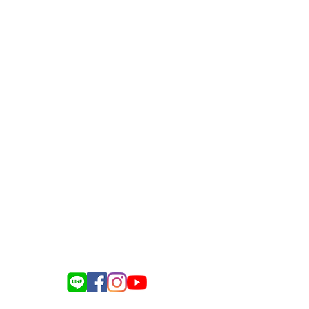
gate.delivery.for.elders@gmail.com
義縣民雄鄉建國路二段142-116號
司名稱：銀色大門事業股份有限公司
送餐服務諮詢：0975-917-343
電商訂購諮詢：0983-418-128
企業合作諮詢：0976-634-137
總機​服務聯繫：(05)-221-2161
Line:
@silvergate
記名稱：銀色大門事業股份有限公司
統編：83212661
負責人姓名：孫士姍
義縣民雄鄉建國路二段142-116號
 09:00-12:30 ／13:30-18:00
（不含國定假日）
023 銀色大門 All Rights Reserved.