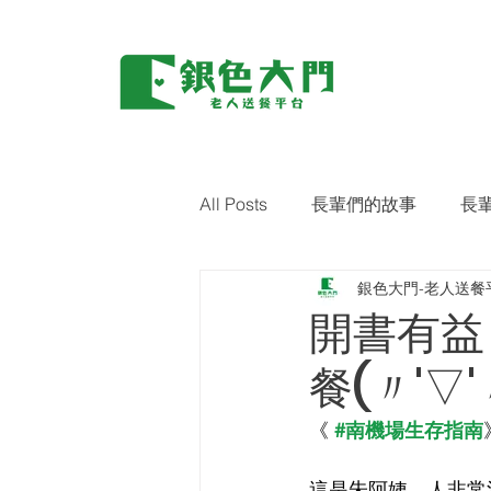
All Posts
長輩們的故事
長
銀色大門-老人送餐
環保｜零廢棄
藝術關懷
開書有益
餐(〃'▽
《 
#南機場生存指南
這是朱阿姨，人非常