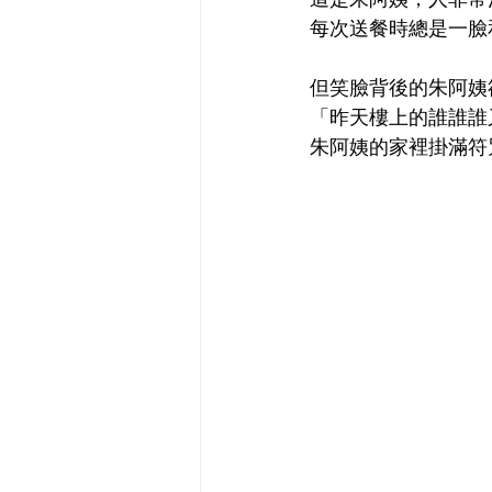
每次送餐時總是一臉
但笑臉背後的朱阿姨
「昨天樓上的誰誰誰又走
朱阿姨的家裡掛滿符