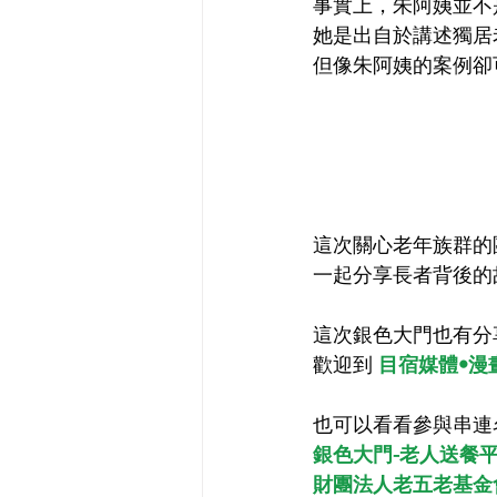
事實上，朱阿姨並不
她是出自於講述獨居
但像朱阿姨的案例卻
這次關心老年族群的
一起分享長者背後的
這次銀色大門也有分
歡迎到 
目宿媒體•漫畫編輯
也可以看看參與串連
銀色大門-老人送餐
財團法人老五老基金