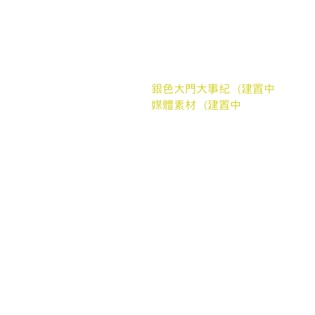
關於我們
家
常見問題
​產
媒體報導
銀
合作案例
聯繫我們
銀色大門大事紀（建置中
媒體素材（建置中
我們的協會
社團法人銀色大門老人福利協會