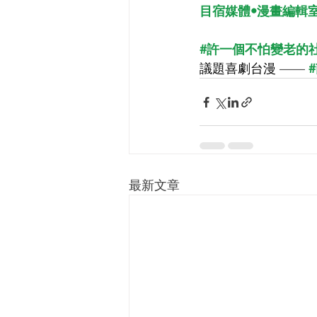
目宿媒體•漫畫編輯室 Fis
#許一個不怕變老的
議題喜劇台漫 —— 
最新文章