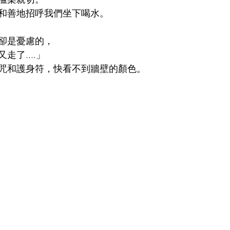
和善地招呼我們坐下喝水。
卻是憂慮的，
了....」
咒和護身符，快看不到牆壁的顏色。