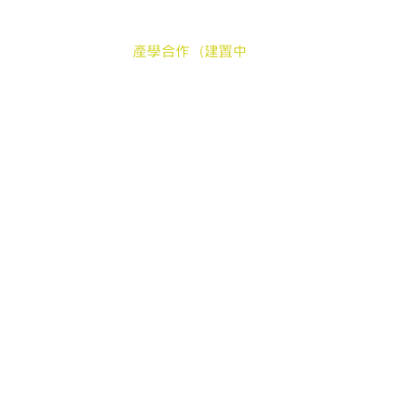
silver
中長輩送餐申請
加入我們
郵件地址：嘉
地到長輩餐桌
贊助弱勢長輩餐食
公
髮電商
產學合作（建置中
登
產品
長照送餐管理系統
地址：嘉
客服時間：週一至週五
© 2