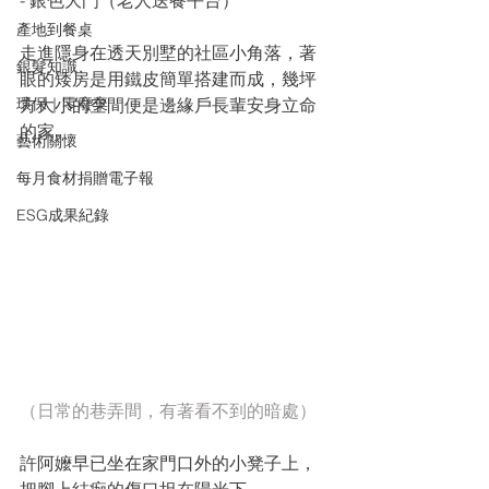
- 銀色大門（老人送餐平台）
產地到餐桌
走進隱身在透天別墅的社區小角落，著
銀髮知識
眼的矮房是用鐵皮簡單搭建而成，幾坪
環保｜零廢棄
方大小的空間便是邊緣戶長輩安身立命
的家。
藝術關懷
每月食材捐贈電子報
ESG成果紀錄
（日常的巷弄間，有著看不到的暗處）
許阿嬤早已坐在家門口外的小凳子上，
把腳上結痂的傷口坦在陽光下。