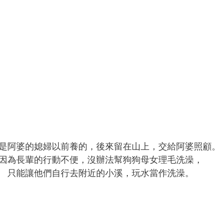
是阿婆的媳婦以前養的，後來留在山上，交給阿婆照顧。
因為長輩的行動不便，沒辦法幫狗狗母女理毛洗澡，
只能讓他們自行去附近的小溪，玩水當作洗澡。