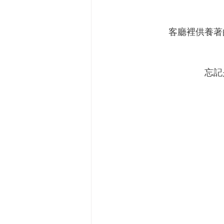
客廳裡供養著
忘記