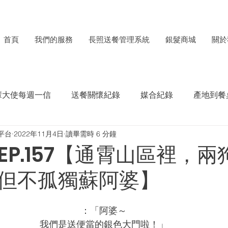
首頁
我們的服務
長照送餐管理系統
銀髮商城
關於
輩大使每週一信
送餐關懷紀錄
媒合紀錄
產地到餐
平台
2022年11月4日
讀畢需時 6 分鐘
每月食材捐贈電子報
ESG成果紀錄
EP.157【通霄山區裡，兩
但不孤獨蘇阿婆】
：「阿婆～
我們是送便當的銀色大門啦！」