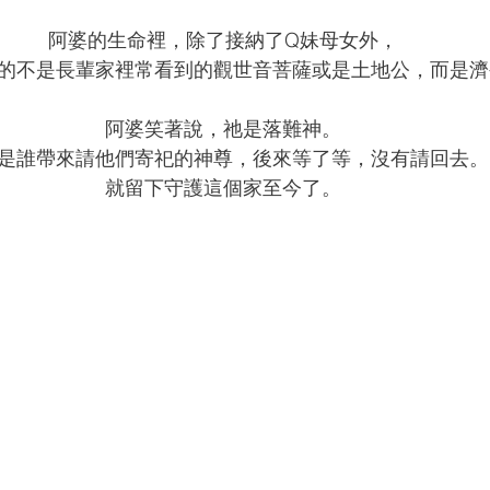
阿婆的生命裡，除了接納了Q妹母女外，
的不是長輩家裡常看到的觀世音菩薩或是土地公，而是濟
阿婆笑著說，祂是落難神。
是誰帶來請他們寄祀的神尊，後來等了等，沒有請回去。
就留下守護這個家至今了。