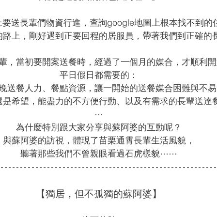
要送長輩們物資行進，查詢google地圖上根本找不到的
的路上，剛好遇到正要回程的居服員，帶著我們到正確的
輩，當初要開案送餐時，經過了一個月的媒合，才順利開
平日假日都需要的：
晚送餐人力、餐點資源，讓一開始的送餐媒合困難與不易
還是希望，能盡力的不方便行動、以及有需求的長輩送達
⋯
為什麼特別跟大家分享與蘇阿婆的互動呢？
與蘇阿婆的訪視，體現了苗栗通霄長輩生活風貌，
聽著那些我們不曾親眼看過石虎樣貌⋯⋯
【獨居，但不孤獨的蘇阿婆】