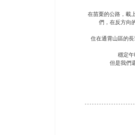
在苗栗的公路，載上
們，在反方向
住在通霄山區的長
穩定午
但是我們