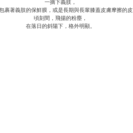
一摘下義肢，
包裹著義肢的保鮮膜，或是長期與長輩膝蓋皮膚摩擦的皮
頃刻間，飛揚的粉塵，
在落日的斜陽下，格外明顯。