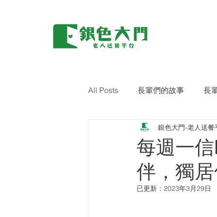
All Posts
長輩們的故事
長
銀色大門-老人送餐
環保｜零廢棄
藝術關懷
每週一信
伴，獨居
已更新：
2023年3月29日