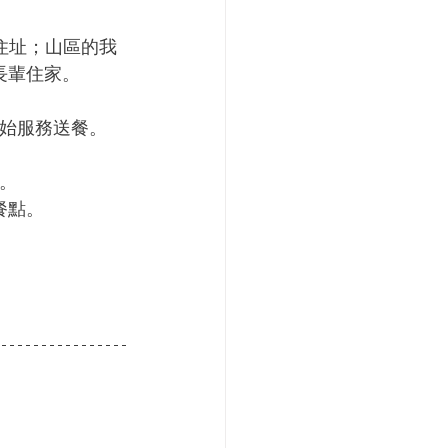
住址；山區的我
長輩住家。
始服務送餐。
。
餐點。