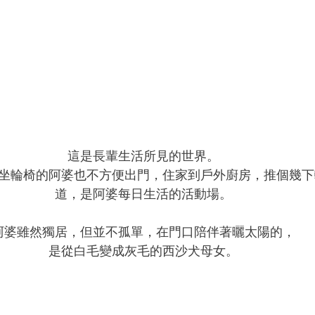
這是長輩生活所見的世界。
坐輪椅的阿婆也不方便出門，住家到戶外廚房，推個幾下
道，是阿婆每日生活的活動場。
阿婆雖然獨居，但並不孤單，在門口陪伴著曬太陽的，
是從白毛變成灰毛的西沙犬母女。