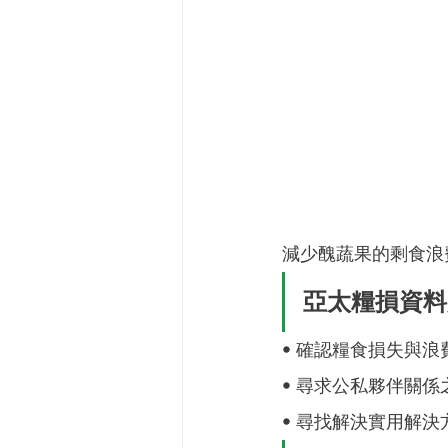
減少醜蔬果的剩食浪
亞太糧損資料
• 確認糧食損失與浪
• 尋求公私夥伴關係
• 尋找解決實用解