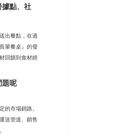
餐據點、社
送出餐點，在過
長輩餐桌』的發
材回饋到食材經
問題呢
定的市場銷路。
運送管道、銷售
。