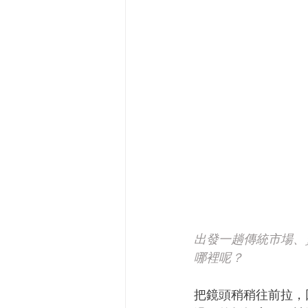
出發一趟傳統市場、
哪裡呢？
把鏡頭稍稍往前拉，