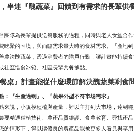
，串連『醜蔬菜』回饋到有需求的長輩供
台團隊為長輩提供送餐服務的過程，同時與老人食堂合作
費吃緊的困境，與面臨需求量大時的食材需求。『產地到
善農法醜蔬菜，透過消費者的購買行動，讓計畫能持續食
或社區惜食冰箱、社區長輩共餐據點。
餐桌』計畫能從什麼環節解決醜蔬菜剩食
點：『生產過剩』、『蔬果外型不符市場需求』
點來說，小規模種植與產量，難以主打到大市場，達到穩
農要精通種植技術、農產品質維護、食農教育、尋找產品
職的情形下，得以讓優良的農產品能被更多人看見與享用