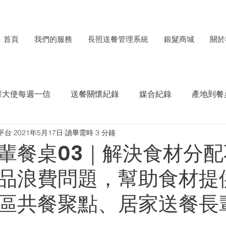
首頁
我們的服務
長照送餐管理系統
銀髮商城
關於
輩大使每週一信
送餐關懷紀錄
媒合紀錄
產地到餐
平台
2021年5月17日
讀畢需時 3 分鐘
每月食材捐贈電子報
ESG成果紀錄
輩餐桌03｜解決食材分配
品浪費問題，幫助食材提
區共餐聚點、居家送餐長