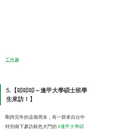
工作趣
5.【叩叩叩～逢甲大學碩士班學
生來訪！】
剛跨完年的這個周末，有一群來自台中
特別南下參訪銀色大門的 
#逢甲大學碩