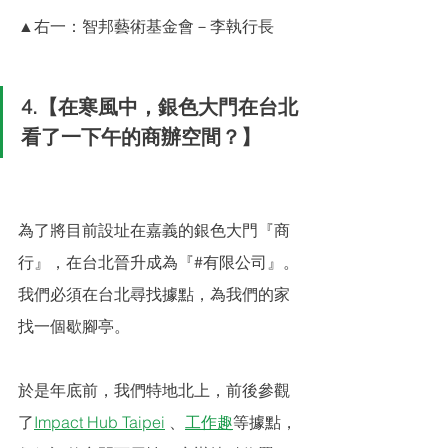
▲右一：智邦藝術基金會－李執行長
4.【在寒風中，銀色大門在台北
看了一下午的商辦空間？】
為了將目前設址在嘉義的銀色大門『商
行』，在台北晉升成為『#有限公司』。
我們必須在台北尋找據點，為我們的家
找一個歇腳亭。
於是年底前，我們特地北上，前後參觀
了
Impact Hub Taipei
 、
工作趣
等據點，