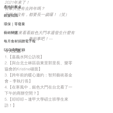
2021年來了！
產地到餐桌
長輩大使有去跨年嗎？
不管有沒有，都要長一歲囉！（笑）
銀髮知識
環保｜零廢棄
---⼀起來看看銀色大門本週發⽣什麼有
藝術關懷
趣的事吧！---
每月食材捐贈電子報
ESG成果紀錄
今天主題：
1.【嘉義水阿公訪視】
2.【與台北士林區葫東里郭里長、樂零
協會的Kristine碰面】
3.【跨年前的暖心邀約：智邦藝術基金
會－李執行長】
4.【在寒風中，銀色大門在台北看了一
下午的商辦空間？】
5.【叩叩叩～逢甲大學碩士班學生來
訪！】