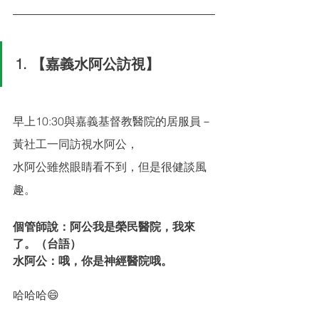
1. 【嘉義水阿公訪視】
早上10:30與嘉義基督教醫院的居服員－
黃社工一同訪視水阿公，
水阿公雖然眼睛看不到，但是很健談風
趣。
個管師說：阿公我是榮民醫院，我來
了。（台語）
水阿公：哦，你是神經醫院哦。
哈哈哈😄