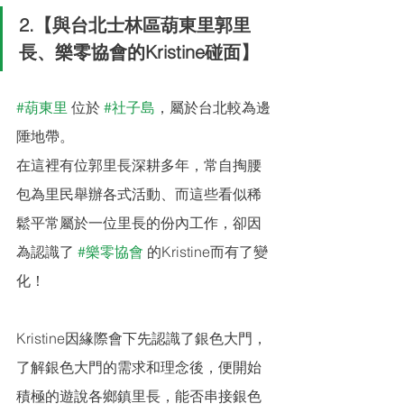
2.【與台北士林區葫東里郭里
長、樂零協會的Kristine碰面】
#葫東里
 位於 
#社子島
，屬於台北較為邊
陲地帶。
在這裡有位郭里長深耕多年，常自掏腰
包為里民舉辦各式活動、而這些看似稀
鬆平常屬於一位里長的份內工作，卻因
為認識了 
#樂零協會
 的Kristine而有了變
化！
Kristine因緣際會下先認識了銀色大門，
了解銀色大門的需求和理念後，便開始
積極的遊說各鄉鎮里長，能否串接銀色