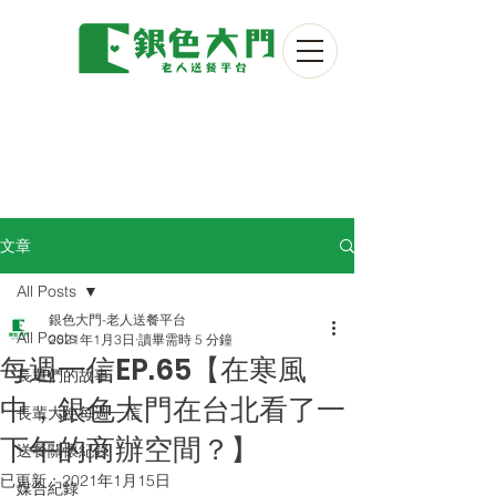
文章
All Posts
銀色大門-老人送餐平台
All Posts
2021年1月3日
讀畢需時 5 分鐘
每週一信EP.65【在寒風
長輩們的故事
中，銀色大門在台北看了一
長輩大使每週一信
下午的商辦空間？】
送餐關懷紀錄
已更新：
2021年1月15日
媒合紀錄