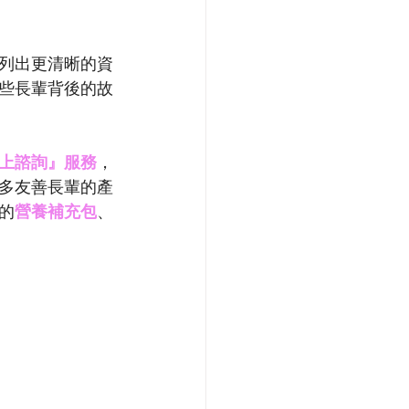
列出更清晰的資
些長輩背後的故
上諮詢』服務
，
多友善長輩的產
的
營養補充包
、