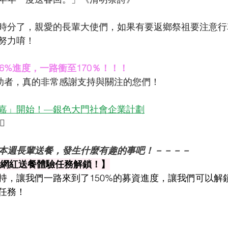
時分了，親愛的長輩大使們，如果有要返鄉祭祖要注意行
努力唷！
6%進度，一路衝至170％！！！
助者，真的非常感謝支持與關注的您們！
嘉」開始！—銀色大門社會企業計劃
‍♀
本週長輩送餐，發生什麼有趣的事吧！－－－－
一日網紅送餐體驗任務解鎖！】
持，讓我們一路來到了150%的募資進度，讓我們可以解
任務！