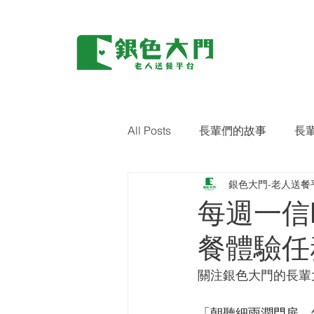
All Posts
長輩們的故事
長
銀色大門-老人送餐
環保｜零廢棄
藝術關懷
每週一信E
餐體驗任
關注銀色大門的長輩大
「朝聽細雨潤門扉，