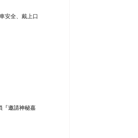
車安全、戴上口
鎖『邀請神秘嘉