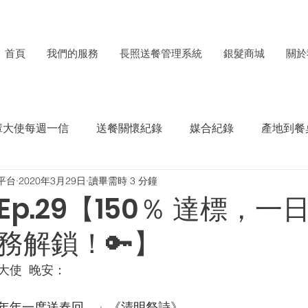
首頁
我們的服務
長照送餐管理系統
銀髮商城
關於
輩大使每週一信
送餐關懷紀錄
媒合紀錄
產地到餐
平台
2020年3月29日
讀畢需時 3 分鐘
每月食材捐贈電子報
ESG成果紀錄
p.29【150％ 達標，一
務解鎖！🔑】
使  晚安： 
年年一度送春回。」《清明祭詩》