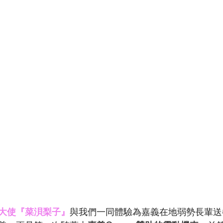
大使『菜浿梨子』
與我們一同體驗為嘉義在地弱勢長輩送