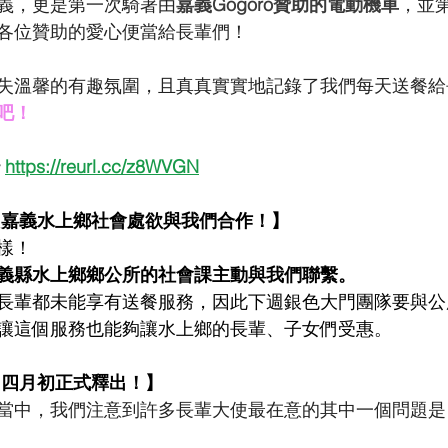
義，更是第一次騎著由
嘉義Gogoro贊助的電動機車
，並
各位贊助的愛心便當給長輩們！
失溫馨的有趣氛圍，且真真實實地記錄了我們每天送餐給
吧！
 
https://reurl.cc/z8WVGN
，嘉義水上鄉社會處欲與我們合作！】
樣！
義縣水上鄉鄉公所的社會課主動與我們聯繫。
長輩都未能享有送餐服務，因此下週銀色大門團隊要與公
讓這個服務也能夠讓水上鄉的長輩、子女們受惠。
，四月初正式釋出！】
當中，我們注意到許多長輩大使最在意的其中一個問題是