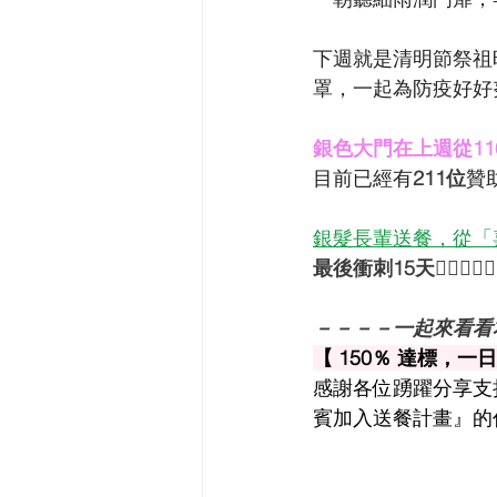
下週就是清明節祭祖
罩，一起為防疫好好
銀色大門在上週從11
目前已經有
211位
贊
銀髮長輩送餐，從「
最後衝刺15天🏃‍♀🏃‍♀🏃
－－－－一起來看看
【 150％ 達標，
感謝各位踴躍分享支
賓加入送餐計畫』的