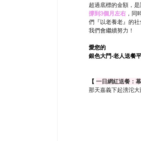
超過底標的金額，是
撐到3個月左右
，同
們『以老養老』的社
我們會繼續努力！
愛您的
銀色大門-老人送餐平
【 
一日網紅送餐：
那天嘉義下起滂沱大