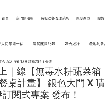
首頁
我們的服務
長照送餐管理系統
銀髮商城
關於
輩大使每週一信
送餐關懷紀錄
媒合紀錄
產地到餐
平台
2021年5月3日
讀畢需時 1 分鐘
每月食材捐贈電子報
ESG成果紀錄
上｜線【無毒水耕蔬菜箱
餐桌計畫】 銀色大門 X 
c #訂閱式專案 發布！