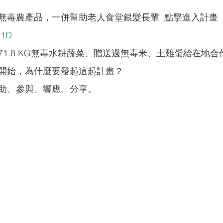
無毒農產品，一併幫助老人食堂銀髮長輩  點擊進入計畫 
11D
71.8 KG無毒水耕蔬菜、贈送過無毒米、土雞蛋給在地
開始，為什麼要發起這起計畫？
助、參與、響應、分享。