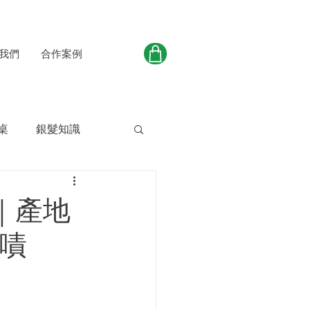
我們
合作案例
桌
銀髮知識
｜產地
嘖嘖