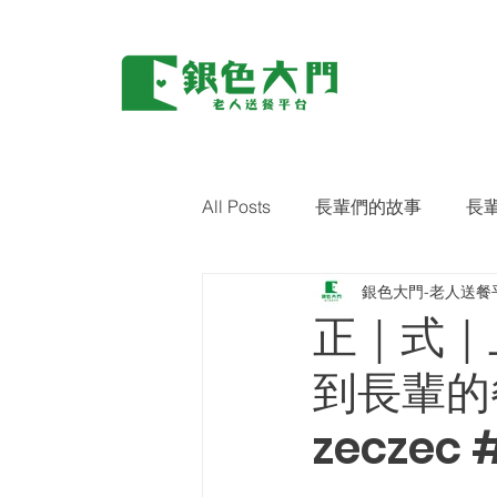
All Posts
長輩們的故事
長
銀色大門-老人送餐
環保｜零廢棄
藝術關懷
正｜式｜
到長輩的
zecze