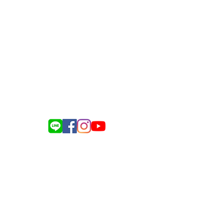
Line:
@silvergate
記名稱：銀色大門事業股份有限公司
統編：83212661
負責人姓名：孫士姍
義縣民雄鄉建國路二段142-116號
 09:00-12:30 ／13:30-18:00
（不含國定假日）
023 銀色大門 All Rights Reserved.
餐資源，