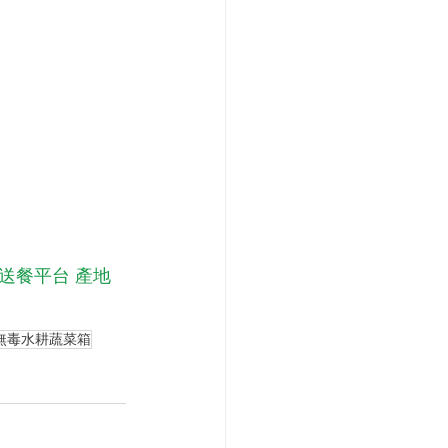
人送餐平台
產地
無毒水耕蔬菜箱