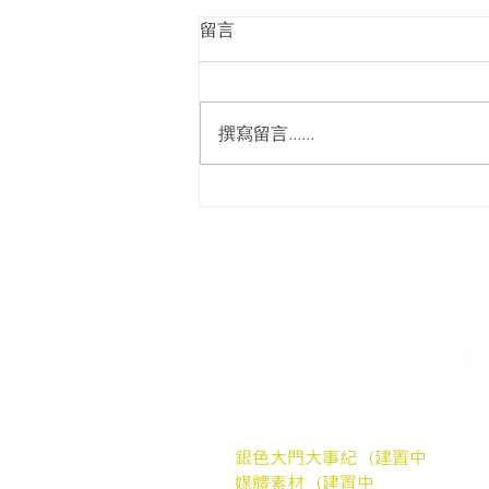
留言
撰寫留言......
#台灣綠燈籠運動 ｜傳遞到長
輩的胃裡，讓格外品不再漂流
關於我們
我
關於我們
家
常見問題
​產
媒體報導
銀
合作案例
聯繫我們
銀色大門大事紀（建置中
媒體素材（建置中