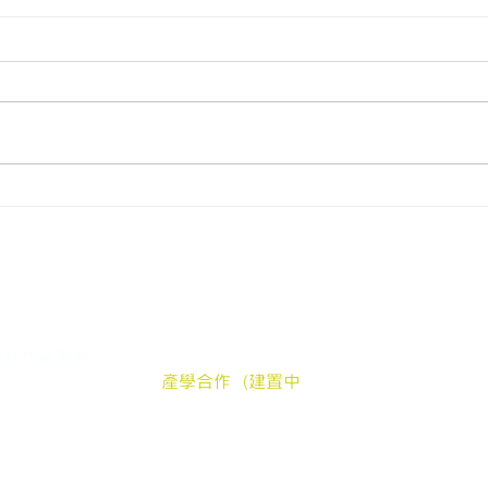
3月食材捐贈電子報｜65.8公
#公
斤水耕蔬菜，捐贈3間在地老
都水
人食堂
們的服務
支持我們
silver
中長輩送餐申請
加入我們
郵件地址：嘉
地到長輩餐桌
贊助弱勢長輩餐食
公
髮電商
產學合作（建置中