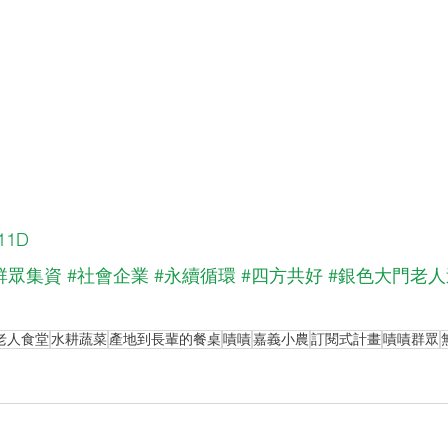
W11D
群眾集資
#社會企業
#永續循環
#四方共好
#銀色大門老
老人食堂
水耕蔬菜
產地到長輩的餐桌
嘖嘖
嘉義小農
訂閱式計畫
嘖嘖群眾