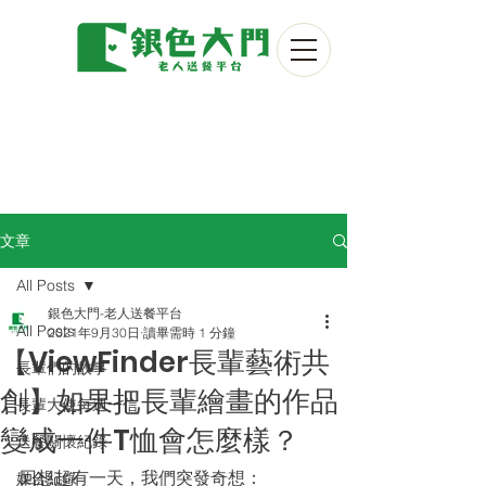
文章
All Posts
銀色大門-老人送餐平台
All Posts
2021年9月30日
讀畢需時 1 分鐘
【ViewFinder長輩藝術共
長輩們的故事
創】如果把長輩繪畫的作品
長輩大使每週一信
變成一件T恤會怎麼樣？
送餐關懷紀錄
回想起有一天，我們突發奇想：
媒合紀錄