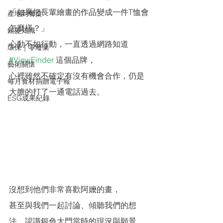
「如果把長輩繪畫的作品變成一件T恤會
產地到餐桌
怎麼樣？」
銀髮知識
心動不如行動，一直透過網路知道 
環保｜零廢棄
#ViewFinder
 這個品牌，
藝術關懷
心裡雖然不確定有沒有機會合作，仍是
每月食材捐贈電子報
大膽的打了一通電話過去。
ESG成果紀錄
沒想到他們非常喜歡阿嬤的畫，
甚至與我們一起討論、傾聽我們的想
法、認識銀色大門當時的現況與願景。