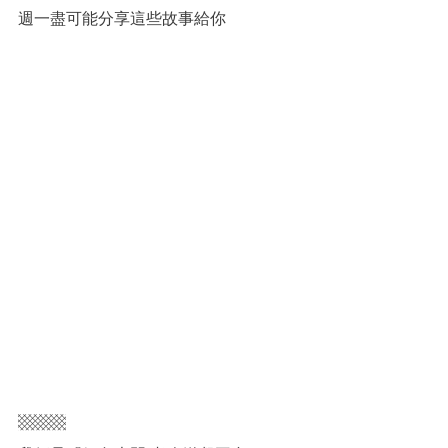
週一盡可能分享這些故事給你
▩▩▩