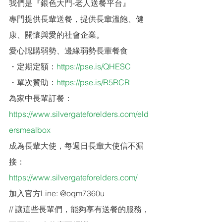
我們是『銀色大門-老人送餐平台』
專門提供長輩送餐，提供長輩溫飽、健
康、關懷與愛的社會企業。
愛心認購弱勢、邊緣弱勢長輩餐食
・定期定額：
https://pse.is/QHESC
・單次贊助：
https://pse.is/R5RCR
為家中長輩訂餐： 
https://www.silvergateforelders.com/eld
ersmealbox
成為長輩大使，每週日長輩大使信不漏
接： 
https://www.silvergateforelders.com/
加入官方Line: @oqm7360u
// 讓這些長輩們，能夠享有送餐的服務，