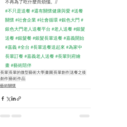
不再為了吃什麼而煩惱。//
#不只是送餐
#還有關懷健康與愛
#送餐
關懷
#社會企業
#社會循環
#銀色大門
#
銀色大門老人送餐平台
#老人送餐
#銀髮
送餐
#銀髮餐
#銀髮長輩送餐
#嘉義開始
#嘉義
#全台
#長輩送餐送起來
#為家中
長輩訂餐
#嘉義老人送餐
#長輩到府繪
畫
#藝術陪伴
長輩
長輩的微型藝術大學
畫圖
長輩創作
送餐之後
創作
藝術
作品
藝術關懷