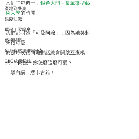
又到了每週一，
銀色大門－長輩微型藝
產地到餐桌
術大學
的時間。
銀髮知識
環保｜零廢棄
我們都叫她「可愛阿嬤」，因為她笑起
藝術關懷
來很可愛。
每月食材捐贈電子報
於是每次跟阿嬤對話總會開啟互褒模
ESG成果紀錄
式......阿嬤～妳怎麼這麼可愛？
：黑白講，恁卡古錐！