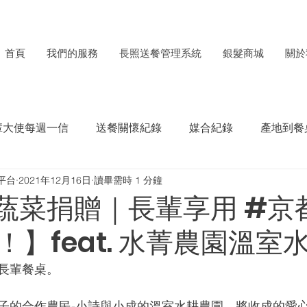
首頁
我們的服務
長照送餐管理系統
銀髮商城
關於
輩大使每週一信
送餐關懷紀錄
媒合紀錄
產地到餐
平台
2021年12月16日
讀畢需時 1 分鐘
每月食材捐贈電子報
ESG成果紀錄
蔬菜捐贈｜長輩享用 #京
！】feat. 水菁農園溫室
長輩餐桌。
子的合作農民-小詩與小成的溫室水耕農園，將收成的愛心捐