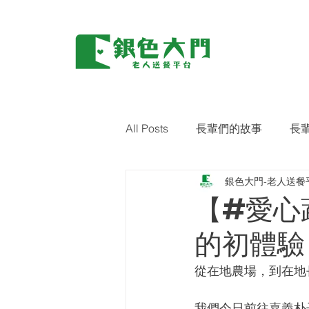
All Posts
長輩們的故事
長
銀色大門-老人送餐
環保｜零廢棄
藝術關懷
【#愛心
的初體驗
從在地農場，到在地
我們今日前往嘉義朴