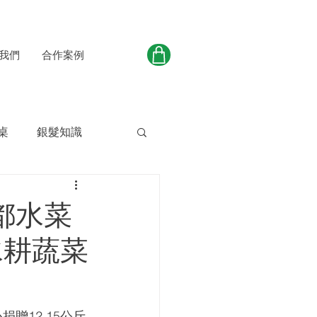
我們
合作案例
桌
銀髮知識
都水菜
水耕蔬菜
贈12.15公斤