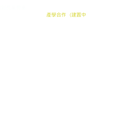
silver
中長輩送餐申請
加入我們
郵件地址：嘉
地到長輩餐桌
贊助弱勢長輩餐食
公
髮電商
產學合作（建置中
登
產品
長照送餐管理系統
地址：嘉
客服時間：週一至週五
© 2