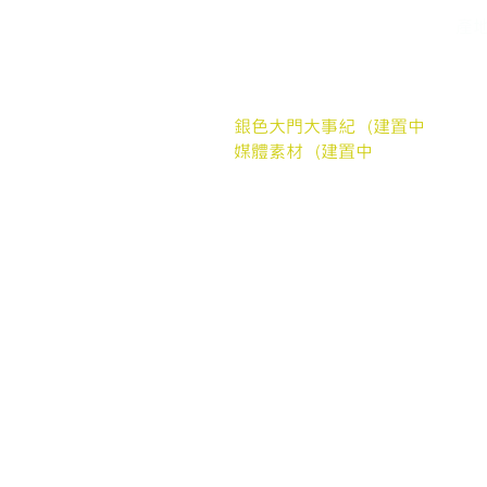
關於我們
家
常見問題
​產
媒體報導
銀
合作案例
聯繫我們
銀色大門大事紀（建置中
媒體素材（建置中
我們的協會
社團法人銀色大門老人福利協會