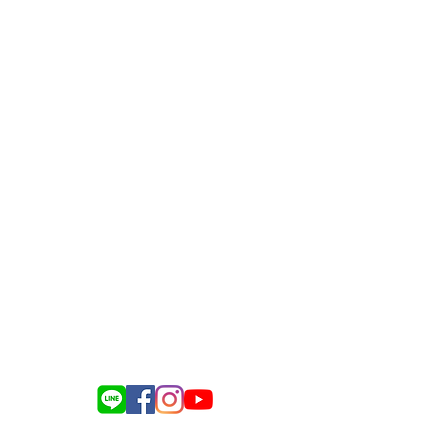
gate.delivery.for.elders@gmail.com
義縣民雄鄉建國路二段142-116號
司名稱：銀色大門事業股份有限公司
送餐服務諮詢：0975-917-343
電商訂購諮詢：0983-418-128
企業合作諮詢：0976-634-137
總機​服務聯繫：(05)-221-2161
Line:
@silvergate
記名稱：銀色大門事業股份有限公司
統編：83212661
負責人姓名：孫士姍
義縣民雄鄉建國路二段142-116號
 09:00-12:30 ／13:30-18:00
（不含國定假日）
023 銀色大門 All Rights Reserved.