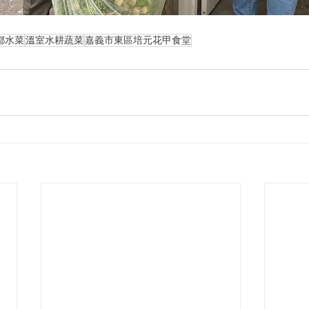
都水菜
溫室水耕蔬菜
嘉義市東區培元花甲食堂