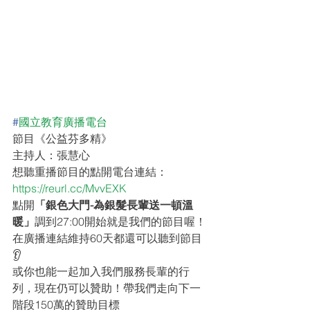
#
國立教育廣播電台
節目《公益芬多精》
主持人：張慧心
想聽重播節目的點開電台連結：
https://reurl.cc/MvvEXK
點開
「銀色大門-為銀髮長輩送一頓溫
暖」
調到27:00開始就是我們的節目喔！
在廣播連結維持60天都還可以聽到節目
👂
或你也能一起加入我們服務長輩的行
列，現在仍可以贊助！帶我們走向下一
階段150萬的贊助目標