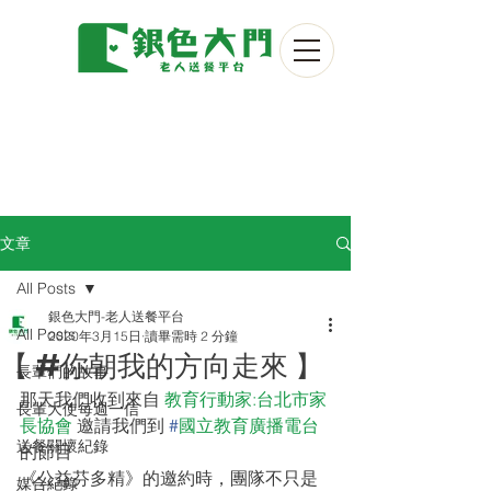
文章
All Posts
銀色大門-老人送餐平台
All Posts
2020年3月15日
讀畢需時 2 分鐘
【 #你朝我的方向走來 】
長輩們的故事
那天我們收到來自 
教育行動家:台北市家
長輩大使每週一信
長協會
 邀請我們到 
#
國立教育廣播電台
送餐關懷紀錄
的節目
《公益芬多精》的邀約時，團隊不只是
媒合紀錄