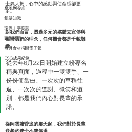
士氣大振，心中的感動與使命感卻更
產地到餐桌
多。
銀髮知識
環保｜零廢棄
對我們而言，透過多元的媒體去宣傳與
藝術關懷
推廣我們的理念，任何機會都是千載難
逢。
每月食材捐贈電子報
ESG成果紀錄
從去年6月22日開始建立粉專名
稱與頁面，過程中一雙雙手、一
份份便當🍱、一次次的車程往
返、一次次的道謝、微笑和道
別，都是我們內心對長輩的承
諾。
從阿雲嬤昏迷的那天起，我們對於長輩
送餐的使命不曾停過。