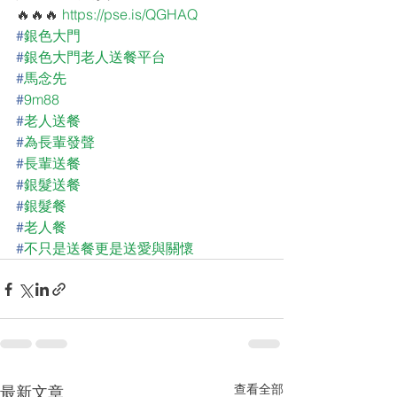
🔥🔥🔥 
https://pse.is/QGHAQ
#
銀色大門
#
銀色大門老人送餐平台
#
馬念先
#
9m88
#
老人送餐
#
為長輩發聲
#
長輩送餐
#
銀髮送餐
#
銀髮餐
#
老人餐
#
不只是送餐更是送愛與關懷
查看全部
最新文章