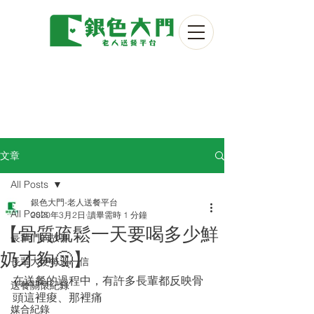
文章
All Posts
銀色大門-老人送餐平台
All Posts
2020年3月2日
讀畢需時 1 分鐘
【骨質疏鬆一天要喝多少鮮
長輩們的故事
奶才夠🤔】
長輩大使每週一信
在送餐的過程中，有許多長輩都反映骨
送餐關懷紀錄
頭這裡痠、那裡痛
媒合紀錄