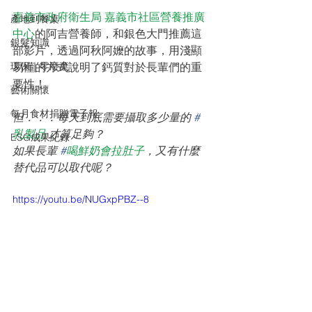
嘉義市政府衛生局
嘉義市社區營養推廣
產地到餐桌
中心
的阿吉營養師，和銀色大門推薦這
銀髮知識
部影片，透過阿秋阿嬤的故事，用淺顯
環保｜零廢棄
易懂的方式說明了鈣質對於長輩們的重
要性！
藝術關懷
每月食材捐贈電子報
但．．．每天到底需要攝取多少量的 
#
乳製品
 才算足夠？
ESG成果紀錄
如果長輩 
#
喝鮮奶會拉肚子
，又有什麼
替代品可以取代呢？
https://youtu.be/NUGxpPBZ--8