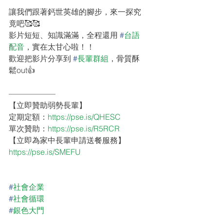
讓我們跟著鈣世英雄的腳步，來一探究
竟吧🥰🥰
影片短短、知識滿滿，全程還用 
#
台語
配音
，實在太甘心啦！！
歡迎把影片分享到 
#
長輩群組
，骨質酥
鬆out👍
——————
【立即贊助弱勢長輩】
定期定額：
https://pse.is/QHESC
單次贊助：
https://pse.is/R5RCR
【立即為家中長輩申請送餐服務】
https://pse.is/SMEFU
#
社會企業
#
社會循環
#
銀色大門