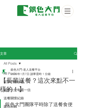
文章
All Posts
銀色大門-老人送餐平台
All Posts
2020年1月7日
讀畢需時 1 分鐘
【長輩送餐？這次來點不一
長輩們的故事
樣的！】
長輩大使每週一信
送餐關懷紀錄
銀色大門團隊平時除了送餐食便
媒合紀錄