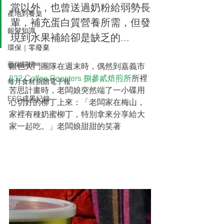
當以外，也曾送過奶粉給弱勢長
產地到餐桌
輩，補充蛋白質營養所需，但發
銀髮知識
現到水果補給卻是缺乏的...
環保｜零廢棄
藝術關懷
銀色大門團隊在週末時，偶然到嘉義市
832 Coffee Roasters 捌參貳焙煎所
所裡
每月食材捐贈電子報
苦思計畫時，老闆娘突然端了一小碟用
ESG成果紀錄
心切好的柳丁上來：「老闆家在梅山，
家裡有種奶蜜柳丁，特別拿來分享給大
家一起吃。」老闆娘甜甜的笑著