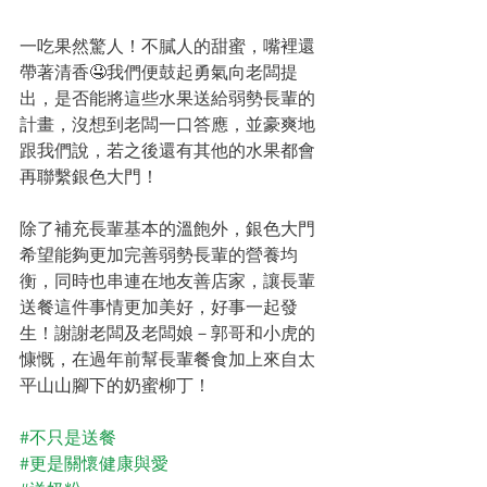
一吃果然驚人！不膩人的甜蜜，嘴裡還
帶著清香🤤我們便鼓起勇氣向老闆提
出，是否能將這些水果送給弱勢長輩的
計畫，沒想到老闆一口答應，並豪爽地
跟我們說，若之後還有其他的水果都會
再聯繫銀色大門！
除了補充長輩基本的溫飽外，銀色大門
希望能夠更加完善弱勢長輩的營養均
衡，同時也串連在地友善店家，讓長輩
送餐這件事情更加美好，好事一起發
生！謝謝老闆及老闆娘－郭哥和小虎的
慷慨，在過年前幫長輩餐食加上來自太
平山山腳下的奶蜜柳丁！
#不只是送餐
#更是關懷健康與愛