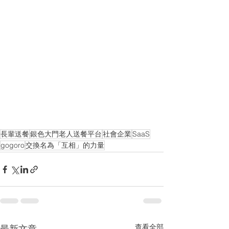
長輩送餐
銀色大門老人送餐平台
社會企業
SaaS
gogoro
交換名為「互相」的力量
查看全部
最新文章