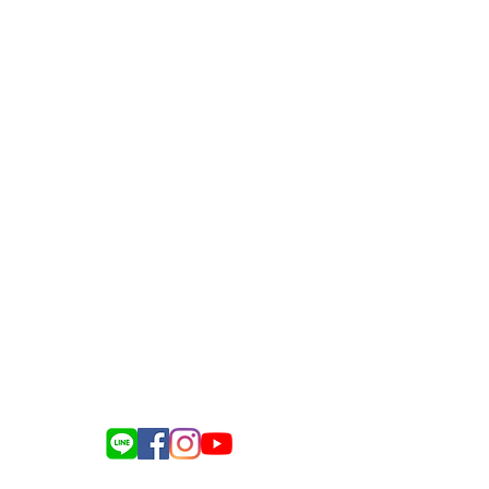
gate.delivery.for.elders@gmail.com
義縣民雄鄉建國路二段142-116號
司名稱：銀色大門事業股份有限公司
送餐服務諮詢：0975-917-343
電商訂購諮詢：0983-418-128
企業合作諮詢：0976-634-137
總機​服務聯繫：(05)-221-2161
Line:
@silvergate
記名稱：銀色大門事業股份有限公司
統編：83212661
負責人姓名：孫士姍
義縣民雄鄉建國路二段142-116號
 09:00-12:30 ／13:30-18:00
（不含國定假日）
023 銀色大門 All Rights Reserved.