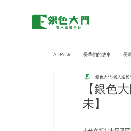
All Posts
長輩們的故事
長
銀色大門-老人送餐
環保｜零廢棄
藝術關懷
【銀色大
未】
十分在新北市平溪區