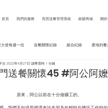
首頁
我們的服務
長照送餐管理系統
銀髮商城
關於
輩大使每週一信
送餐關懷紀錄
媒合紀錄
產地到餐
平台
2022年4月27日
讀畢需時 1 分鐘
每月食材捐贈電子報
ESG成果紀錄
門送餐關懷45 #阿公阿
原來，阿公以前在十分做礦工的。
裡，我們不知道那裡還有許多因為年輕時在礦坑工作時的