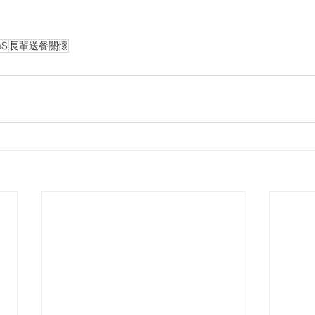
aS
長輩送餐關懷