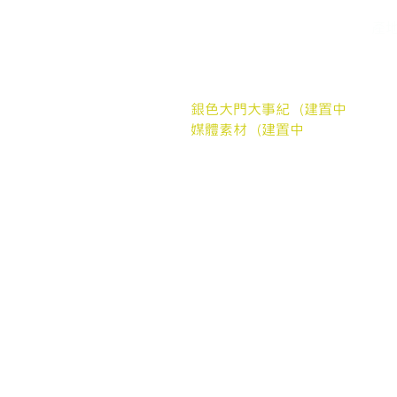
關於我們
家
常見問題
​產
媒體報導
銀
合作案例
聯繫我們
銀色大門大事紀（建置中
媒體素材（建置中
我們的協會
社團法人銀色大門老人福利協會