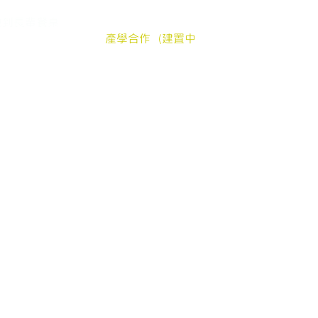
silver
中長輩送餐申請
加入我們
郵件地址：嘉
地到長輩餐桌
贊助弱勢長輩餐食
公
髮電商
產學合作（建置中
登
產品
長照送餐管理系統
地址：嘉
客服時間：週一至週五
© 2