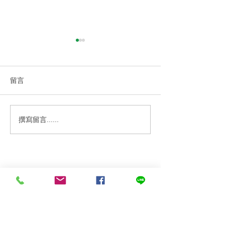
留言
撰寫留言......
3月食材捐贈電子報｜65.8
#公益蔬菜捐贈 
公斤水耕蔬菜，捐贈3間在
京都水菜捐贈
地老人食堂
關於我們
關於我們
常見問題
媒體報導
合作案例
聯繫我們
銀色大門大事紀（建置中
媒體素材（建置中