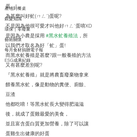
蛋」!
產地到餐桌
為甚麼叫好虻(ㄇㄥˊ)蛋呢?
銀髮知識
不是因為他很可愛才叫他好ㄇㄥˊ蛋唷XD
環保｜零廢棄
是因為小農是採用 
#黑水虻養殖法
，所
藝術關懷
以我們才取名為好「虻」蛋!
每月食材捐贈電子報
而黑水虻養殖是甚麼?跟一般養殖的方法
ESG成果紀錄
又有甚麼差別呢?
『黑水虻養殖』就是將農畜廢棄物拿來
餵養黑水虻，像是動物的糞便、廚餘、
豆渣
他都吃唷！等黑水虻長大變得肥滋滋
後，就成了蛋雞最愛的美食，
並且富含蛋白質更加營養，除了可以讓
蛋雞生出健康的好蛋