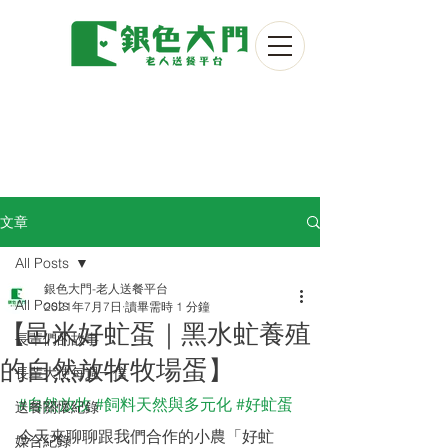
文章
All Posts
銀色大門-老人送餐平台
All Posts
2021年7月7日
讀畢需時 1 分鐘
【邑米好虻蛋｜黑水虻養殖
長輩們的故事
的自然放牧牧場蛋】
長輩大使每週一信
#自然放牧
#飼料天然與多元化
#好虻蛋
送餐關懷紀錄
今天來聊聊跟我們合作的小農「好虻
媒合紀錄