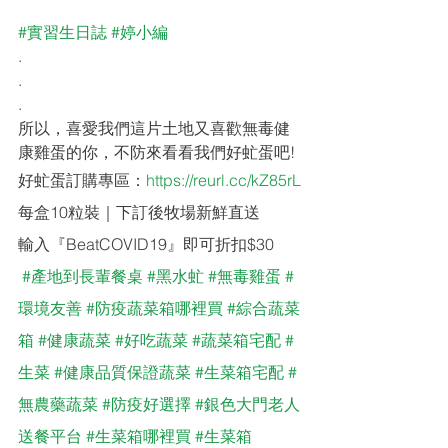
#實習生日誌
#婷小編
.
.
.
所以，喜愛我們這片土地又喜歡無毒健
康雞蛋的你，不防來看看我們好虻蛋吧!
好虻蛋訂購專區：
https://reurl.cc/kZ85rL
每盒10粒裝｜下訂後牧場新鮮直送
輸入『BeatCOVID19』即可折扣$30
#產地到長輩餐桌
#黑水虻
#無毒雞蛋
#
環境友善
#防疫蔬菜箱哪裡買
#綜合蔬菜
箱
#健康蔬菜
#好吃蔬菜
#蔬菜箱宅配
#
生菜
#健康品質保證蔬菜
#生菜箱宅配
#
無農藥蔬菜
#防疫好選擇
#銀色大門老人
送餐平台
#生菜箱哪裡買
#生菜箱