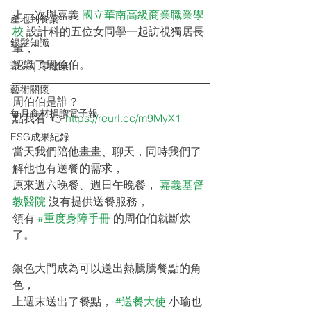
上一次與嘉義 
國立華南高級商業職業學
產地到餐桌
校
 設計科的五位女同學一起訪視獨居長
銀髮知識
輩，
認識了周伯伯。
環保｜零廢棄
藝術關懷
周伯伯是誰？
每月食材捐贈電子報
點我看  👉
https://reurl.cc/m9MyX1
ESG成果紀錄
當天我們陪他畫畫、聊天，同時我們了
解他也有送餐的需求，
原來週六晚餐、週日午晚餐， 
嘉義基督
教醫院
 沒有提供送餐服務，
領有 
#重度身障手冊
 的周伯伯就斷炊
了。
銀色大門成為可以送出熱騰騰餐點的角
色，
上週末送出了餐點， 
#送餐大使
 小瑜也