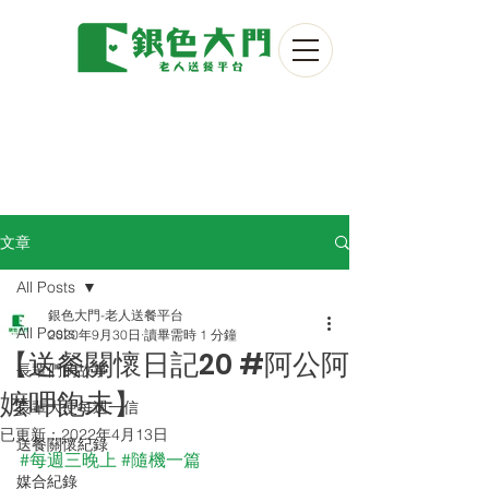
文章
All Posts
銀色大門-老人送餐平台
All Posts
2020年9月30日
讀畢需時 1 分鐘
【送餐關懷日記20 #阿公阿
長輩們的故事
嬤呷飽未】
長輩大使每週一信
已更新：
2022年4月13日
送餐關懷紀錄
#每週三晚上
#隨機一篇
媒合紀錄