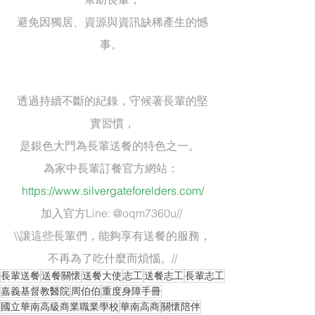
避免因獨居、資源與資訊缺稀產生的憾
事。 
透過持續不斷的紀錄，守候著長輩的堅
實習慣，
是銀色大門為長輩送餐的特色之一。  
為家中長輩訂餐官方網站：
https://www.silvergateforelders.com/
加入官方Line: @oqm7360u// 
\\讓這些長輩們，能夠享有送餐的服務，
不再為了吃什麼而煩惱。//
長輩送餐
送餐關懷
送餐大使
志工
送餐志工
長輩志工
嘉義基督教醫院
周伯伯
重度身障手冊
國立華南高級商業職業學校
華南高商
關懷陪伴