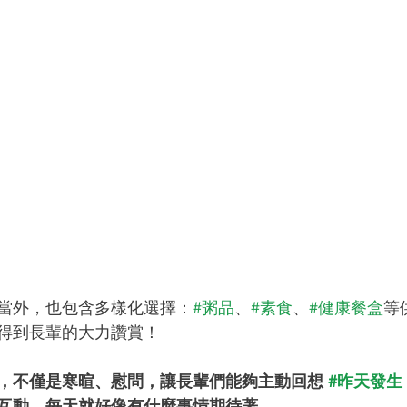
當外，也包含多樣化選擇：
#粥品
、
#素食
、
#健康餐盒
等
得到長輩的大力讚賞！
，不僅是寒暄、慰問，讓長輩們能夠主動回想 
#昨天發生
互動，每天就好像有什麼事情期待著