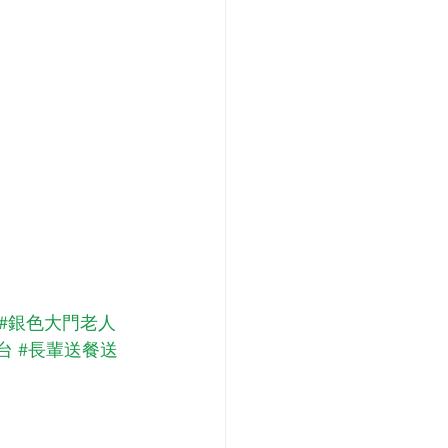
#銀色大門老人
台
#長輩送餐送