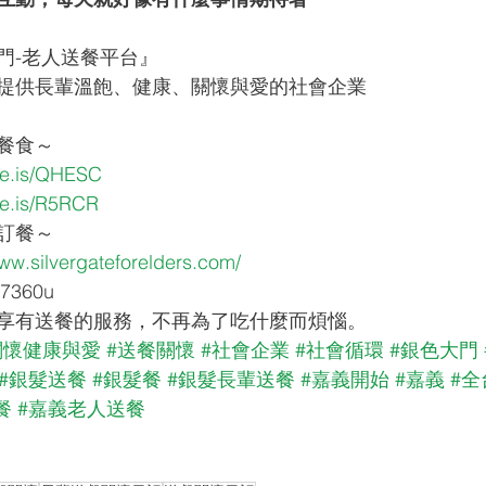
門-老人送餐平台』
提供長輩溫飽、健康、關懷與愛的社會企業
餐食～
pse.is/QHESC
se.is/R5RCR
輩訂餐～
www.silvergateforelders.com/
7360u
享有送餐的服務，不再為了吃什麼而煩惱。
關懷健康與愛
#送餐關懷
#社會企業
#社會循環
#銀色大門
#銀髮送餐
#銀髮餐
#銀髮長輩送餐
#嘉義開始
#嘉義
#全
餐
#嘉義老人送餐