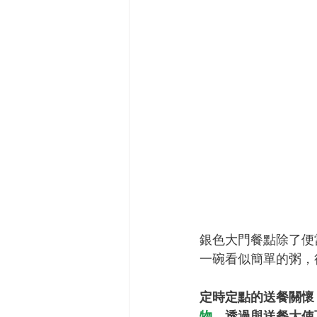
銀色大門餐點除了便
一碗看似簡單的粥，
定時定點的送餐關懷
物
，透過與送餐大使