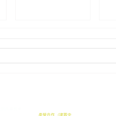
【銀色大門送餐關懷58 #阿
【銀
公阿嬤呷飽未】#阿嬤的金世
公阿
界
們的服務
支持我們
silver
中長輩送餐申請
加入我們
郵件地址：嘉
地到長輩餐桌
贊助弱勢長輩餐食
公
髮電商
產學合作（建置中