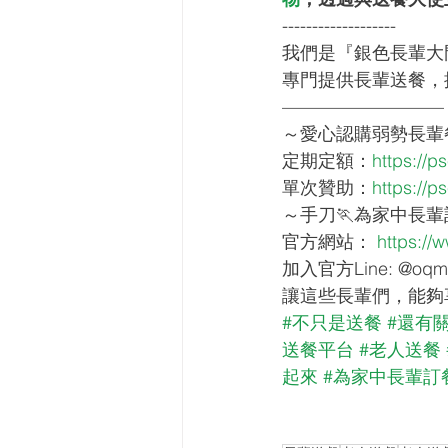
-------------------
我們是『銀色長輩大
專門提供長輩送餐，
—————————
～愛心認購弱勢長輩
定期定額：
https://
單次贊助：
https://p
～手刀🏃‍為家中長
官方網站： 
https://
加入官方Line: @oqm
讓這些長輩們，能夠
#不只是送餐
#還有
送餐平台
#老人送餐
起來
#為家中長輩訂