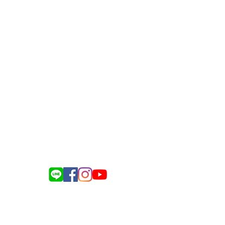
送餐服務諮詢：0975-917-343
電商訂購諮詢：0983-418-128
企業合作諮詢：0976-634-137
總機​服務聯繫：(05)-221-2161
Line:
@silvergate
記名稱：銀色大門事業股份有限公司
統編：83212661
負責人姓名：孫士姍
義縣民雄鄉建國路二段142-116號
 09:00-12:30 ／13:30-18:00
（不含國定假日）
023 銀色大門 All Rights Reserved.