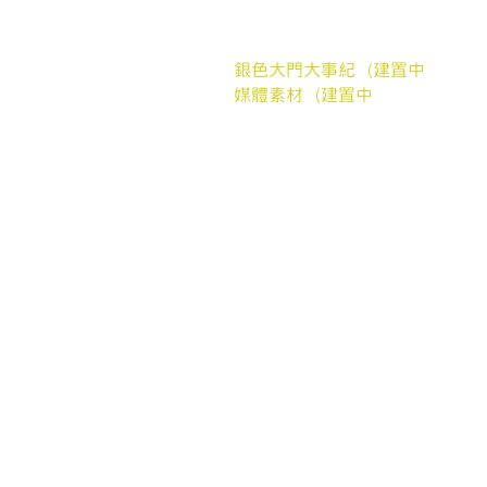
合作案例
聯繫我們
銀色大門大事紀（建置中
媒體素材（建置中
我們的協會
社團法人銀色大門老人福利協會