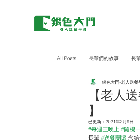
All Posts
長輩們的故事
長
銀色大門-老人送餐
環保｜零廢棄
藝術關懷
【老人送
】
已更新：
2021年2月9日
#每週三晚上
#隨機
長輩 
#送餐關懷
 念