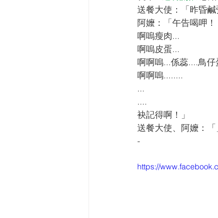
送餐大使：「昨昏鹹
阿嬤：「午告喝呷！
啊嗚瘦肉...
啊嗚皮蛋...
啊啊嗚...係蕊....鳥仔
啊啊嗚........
...
....
袂記得啊！」
送餐大使、阿嬤：「
-
https://www.facebook.c