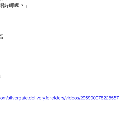
粥好呷嗎？」
蛋 
」
om/silvergate.delivery.for.elders/videos/296900078228557