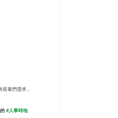
供長輩們需求，
 的 
#人事時地