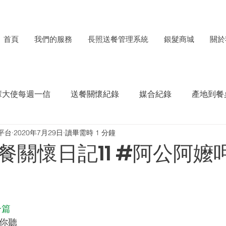
首頁
我們的服務
長照送餐管理系統
銀髮商城
關於
輩大使每週一信
送餐關懷紀錄
媒合紀錄
產地到餐
平台
2020年7月29日
讀畢需時 1 分鐘
每月食材捐贈電子報
ESG成果紀錄
餐關懷日記11 #阿公阿嬤
一篇
給你聽