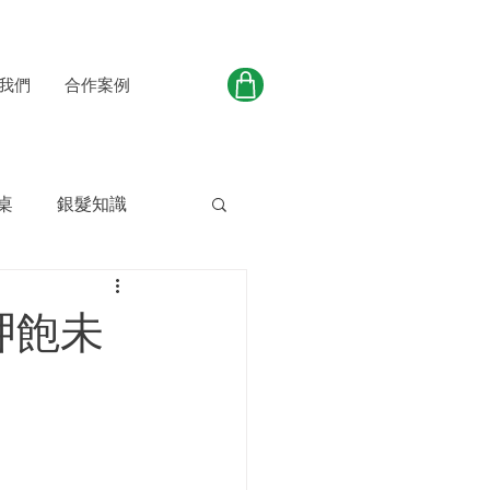
我們
合作案例
桌
銀髮知識
呷飽未